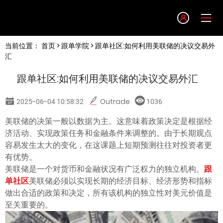
Language
当前位置：
首页
>
跟单学院
> 跟单社区:如何利用美联储的决议交易外
English
汇
跟单社区:如何利用美联储的决议交易外汇
简体中文
2025-06-04 10:58:32
Outrade
1036
繁體中文
美联储的决策一般以数据为主。这意味着政策决定是根据经
济活动、实现政策任务和金融条件来调整的。由于长期观点
한글
容易发生太大的变化，在这课题上短期预测往往对投资者更
有优势。
美联储是一个对货币和金融状况有广泛权力的独立机构。
跟
日本語
单社区
美联储必须以实现长期的经济目标、经济形势和指标
做出合适的政策和决定，所有该机构的独立性对美元价值是
Tiếng việt
至关重要的。