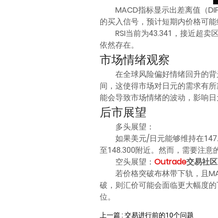
MACD指标显示出差离值（D
的买入信号，预计短期内价格可能
RSI当前为43.341，接
依然存在。
市场情绪观察
在全球风险偏好情绪回升的背
间，这使得市场对日元的需求有所
能会导致市场情绪的波动，影响日
后市展望
多头展望：
如果美元/日元能够维持在14
至148.300附近。然而，需要
空头展望：
Outrade
交易社区
若价格突破布林带下轨，且MA
破，则汇价可能会面临更大幅度的
位。
上一篇 : 交易进行前的10个问题