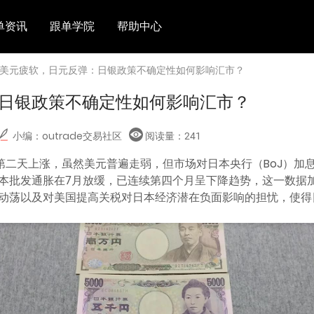
单资讯
跟单学院
帮助中心
 美元疲软，日元反弹：日银政策不确定性如何影响汇市？
日银政策不确定性如何影响汇市？
小编：outrade交易社区
阅读量：
241
续第二天上涨，虽然美元普遍走弱，但市场对日本央行（BoJ）加
本批发通胀在7月放缓，已连续第四个月呈下降趋势，这一数据
动荡以及对美国提高关税对日本经济潜在负面影响的担忧，使得