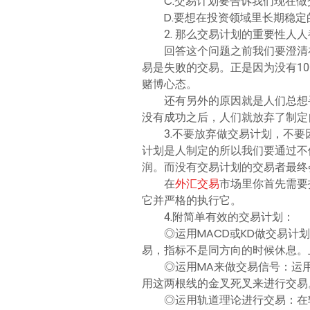
C.交易计划要告诉我们现在
D.要想在投资领域里长期稳
2. 那么交易计划的重要性人
回答这个问题之前我们要澄清
易是失败的交易。正是因为没有1
赌博心态。
还有另外的原因就是人们总想
没有成功之后，人们就放弃了制定
3.不要放弃做交易计划，不
计划是人制定的所以我们要通过不
润。而没有交易计划的交易者最终
在
外汇交易
市场里你首先需要
它并严格的执行它。
4.附简单有效的交易计划：
◎运用MACD或KD做交易计
易，指标不是同方向的时候休息。
◎运用MA来做交易信号：运
用这两根线的金叉死叉来进行交易
◎运用轨道理论进行交易：在