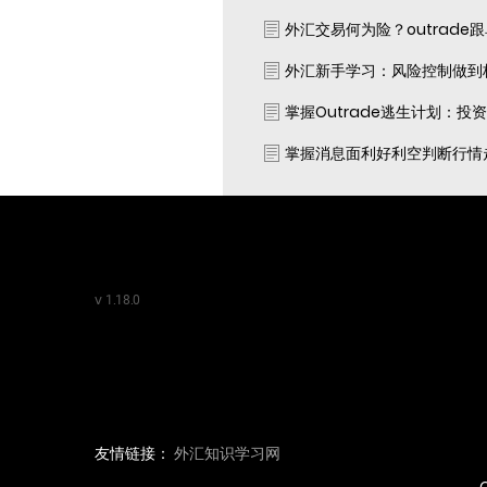
外汇交易何为险？outrade
外汇新手学习：风险控制做到
掌握Outrade逃生计划：投
掌握消息面利好利空判断行情
v
1.18.0
友情链接：
外汇知识学习网