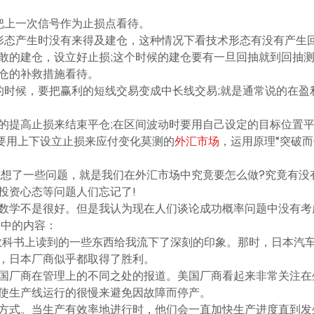
把上一次信号作为止损点看待。
形态产生时没有来得及建仓，这种情况下看技术形态有没有产生
敢的建仓，设立好止损;这个时候的建仓要有一旦回抽就到回抽
仓的补救措施看待。
的时候，要把赢利的短线交易变成中长线交易;就是通常说的在盈
停的提高止损来结束平仓;在区间波动时要用自己设定的目标位置
.要用上下设立止损来应付变化莫测的
外汇市场
，运用原理“突破而
我想了一些问题，就是我们在外汇市场中究竟要怎么做?究竟有没
投资心态等问题人们忘记了!
数学不是很好。但是我认为现在人们谈论成功概率问题中没有考
书中的内容：
教科书上读到的一些东西给我流下了深刻的印象。那时，日本汽
，日本厂商似乎都取得了胜利。
国厂商在管理上的不同之处的报道。美国厂商看起来非常关注在
使生产线运行的很慢来避免因故障而停产。
方式。当生产有效率地进行时，他们会一直加快生产进度直到发