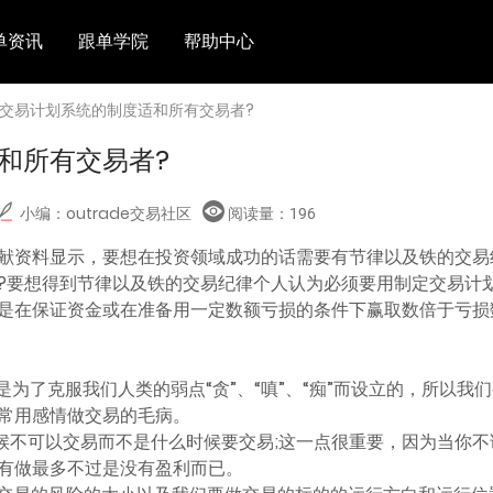
单资讯
跟单学院
帮助中心
 交易计划系统的制度适和所有交易者?
和所有交易者?
小编：outrade交易社区
阅读量：
196
献资料显示，要想在投资领域成功的话需要有节律以及铁的交易
?要想得到节律以及铁的交易纪律个人认为必须要用制定交易计
是在保证资金或在准备用一定数额亏损的条件下赢取数倍于亏损
是为了克服我们人类的弱点“贪”、“嗔”、“痴”而设立的，所以
常用感情做交易的毛病。
时候不可以交易而不是什么时候要交易;这一点很重要，因为当你
有做最多不过是没有盈利而已。