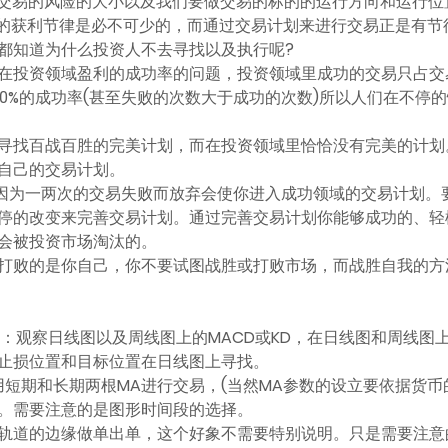
做交易的风险的大小以及我们要做交易的标的的运行方向和运行位
定的获利节律是必不可少的，而通过交易计划来进行交易正是有节
人都知道为什么投资人不去寻找以及执行呢?
在投资领域盈利的成功率的问题，投资领域里成功的交易只占交易
00%的成功率(甚至失败的次数大于成功的次数)所以人们在不停
寻找百战百胜的完美计划，而在投资领域里恰恰没有完美的计划
自己的交易计划。
要因为一两次的交易失败而放弃会使你进入成功领域的交易计划。
停的改变来完善交易计划。通过完善交易计划你能够成功的、轻
会被投资市场淘汰的。
打败的是你自己，你不要试图战胜或打败市场，而战胜自我的方
划：观察日线图以及周线图上的MACD或KD，在日线图和周线
止损位置和目标位置在日线图上寻找。
用短期和长期两根MA进行交易，(当然MA参数的设立要依据货币
。需要注意的是图形时间段的选择。
轨道的边缘做单出单，这个好象不需要特别说明。只是需要注意