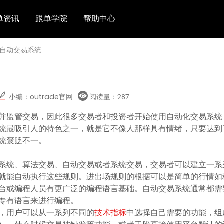
单资讯
跟单学院
帮助中心
 自动交易系统
小编：outrade官网
阅读量：
287
并监管交易，因此很多交易者和投资者开始使用自动化交易系统
统最吸引人的特色之一，就是它不像人那样具有情绪，只要达到
统褒贬不一。
系统、算法交易、自动交易或者系统交易，交易者可以建立一系
就能自动执行这些规则。进出场规则的根据可以是简单的行情如
台或编程人员有更广泛的编程语言基础。自动交易系统通常都需
专有语言来进行编程。
，用户可以从一系列不同的
技术指标
中选择自己需要的功能，组