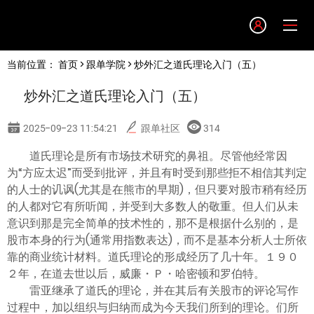
Language
当前位置：
首页
>
跟单学院
> 炒外汇之道氏理论入门（五）
English
炒外汇之道氏理论入门（五）
简体中文
2025-09-23 11:54:21
跟单社区
314
繁體中文
道氏理论是所有市场技术研究的鼻祖。尽管他经常因
为“方应太迟”而受到批评，并且有时受到那些拒不相信其判定
的人士的讥讽(尤其是在熊市的早期)，但只要对股市稍有经历
한글
的人都对它有所听闻，并受到大多数人的敬重。但人们从未
意识到那是完全简单的技术性的，那不是根据什么别的，是
日本語
股市本身的行为(通常用指数表达)，而不是基本分析人士所依
靠的商业统计材料。道氏理论的形成经历了几十年。１９０
２年，在道去世以后，威廉・Ｐ・哈密顿和罗伯特。
Tiếng việt
雷亚继承了道氏的理论，并在其后有关股市的评论写作
过程中，加以组织与归纳而成为今天我们所到的理论。们所