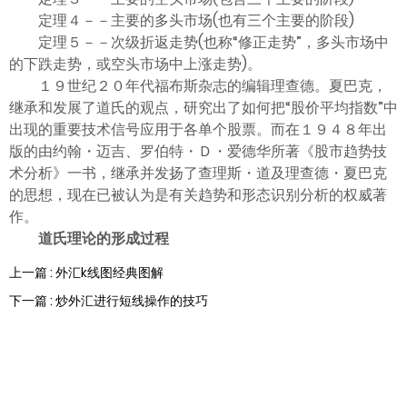
定理４－－主要的多头市场(也有三个主要的阶段)
定理５－－次级折返走势(也称“修正走势”，多头市场中
的下跌走势，或空头市场中上涨走势)。
１９世纪２０年代福布斯杂志的编辑理查德。夏巴克，
继承和发展了道氏的观点，研究出了如何把“股价平均指数”中
出现的重要技术信号应用于各单个股票。而在１９４８年出
版的由约翰・迈吉、罗伯特・Ｄ・爱德华所著《股市趋势技
术分析》一书，继承并发扬了查理斯・道及理查德・夏巴克
的思想，现在已被认为是有关趋势和形态识别分析的权威著
作。
道氏理论的形成过程
上一篇 : 外汇k线图经典图解
下一篇 : 炒外汇进行短线操作的技巧