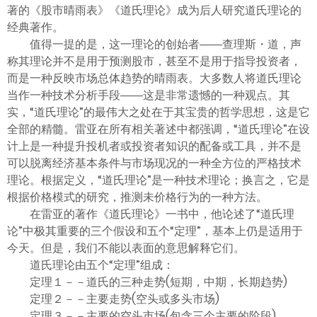
ไทย
著的《股市晴雨表》《道氏理论》成为后人研究道氏理论的
经典著作。
值得一提的是，这一理论的创始者――查理斯・道，声
称其理论并不是用于预测股市，甚至不是用于指导投资者，
而是一种反映市场总体趋势的晴雨表。大多数人将道氏理论
当作一种技术分析手段――这是非常遗憾的一种观点。其
实，“道氏理论”的最伟大之处在于其宝贵的哲学思想，这是它
全部的精髓。雷亚在所有相关著述中都强调，“道氏理论”在设
计上是一种提升投机者或投资者知识的配备或工具，并不是
可以脱离经济基本条件与市场现况的一种全方位的严格技术
理论。根据定义，“道氏理论”是一种技术理论；换言之，它是
根据价格模式的研究，推测未价格行为的一种方法。
在雷亚的著作《道氏理论》一书中，他论述了“道氏理
论”中极其重要的三个假设和五个“定理”，基本上仍是适用于
今天。但是，我们不能以表面的意思解释它们。
道氏理论由五个“定理”组成：
定理１－－道氏的三种走势(短期，中期，长期趋势)
定理２－－主要走势(空头或多头市场)
定理３－－主要的空头市场(包含三个主要的阶段)