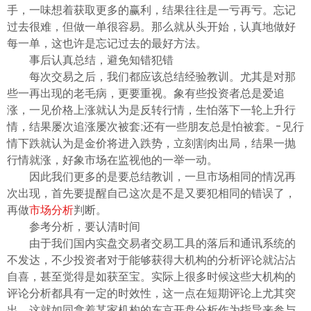
ไทย
手，一味想着获取更多的赢利，结果往往是一亏再亏。忘记
过去很难，但做一单很容易。那么就从头开始，认真地做好
每一单，这也许是忘记过去的最好方法。
事后认真总结，避免知错犯错
每次交易之后，我们都应该总结经验教训。尤其是对那
些一再出现的老毛病，更要重视。象有些投资者总是爱追
涨，一见价格上涨就认为是反转行情，生怕落下一轮上升行
情，结果屡次追涨屡次被套;还有一些朋友总是怕被套。-见行
情下跌就认为是金价将进入跌势，立刻割肉出局，结果一抛
行情就涨，好象市场在监视他的一举一动。
因此我们更多的是要总结教训，一旦市场相同的情况再
次出现，首先要提醒自己这次是不是又要犯相同的错误了，
再做
市场分析
判断。
参考分析，要认清时间
由于我们国内实盘交易者交易工具的落后和通讯系统的
不发达，不少投资者对于能够获得大机构的分析评论就沾沾
自喜，甚至觉得是如获至宝。实际上很多时候这些大机构的
评论分析都具有一定的时效性，这一点在短期评论上尤其突
出。这就如同拿着某家机构的东京开盘分析作为指导来参与