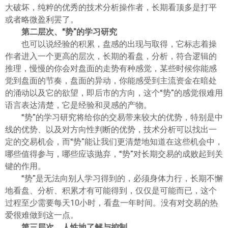
ไทย
大破坏，纯粹的优秀的技术分析操作者，长期看顶多是打平
或者略微盈利罢了。
第二层次、“势”的学习研究
也可以说经验的积累，盘感的出现与取得，它标志着操
作者进入一个更高的层次，长期的看盘，分析，符合逻辑的
推理，慢慢的你会对盘面的走势有种感觉，某些时候你能感
觉到盘面的节奏，盘面的异动，你能感受到主流资金在暗处
的涌动以及它的欲望，即后市的方向，这个“势”的感觉很难用
语言表达清楚，它是经验和灵感的产物。
“势”的学习研究将给你的交易带来较大的优势，特别是中
线的优势、以及对方向性判断的优势，技术分析可以找出一
定的交易机会，而“势”能让我们更清楚地知道在这些机会中，
哪些值得参与，哪些应该抛弃，“势”对长期交易的成败起到关
键的作用。
“势”是无法向别人学习得到的，必须身体力行，长期不懈
地看盘、分析、积累才有可能得到，仅仅是可能而已，这个
过程至少需要每天10小时，看盘一年时间。没有对交易的热
爱很难做到这一点。
第三层次、人性地了解与控制