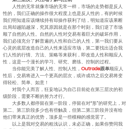
人性的无常就像市场的无常一样，市场的走势都是反人
性的，我们正确的操作很大程度上也是反人性的，有的时候
我们明知道应该继续持有却操作获利了结，明知道应该果断
出局却越陷越深，究其原因就是在那个时刻，我们逆了市场
顺了自然的人性。自然的人性对交易有着巨大的破坏作用，
我们必须充分了解普遍的人性和自己的人性，第一我们要从
心灵的底层改造自己的人性来适应市场，第二要找出适合我
们人性的行情、方法、策略等来获利，即改造人性和顺应人
性，这是一个漫长的学习、研究、磨练、控制的过程。
当你能完美了解人性、控制人性，
Outrade
跟单
顺应人
性后，交易将进入一个更高的层次，或许成功之后交易将变
得轻松、简单、如意！
对我个人而言，狂妄地认为自己目前处在第三层次的初
级阶段，需要不断的努力才行。
大多数人都停留在第一阶段，停留在对“形”的研究上，对
第二、第三阶段多少也有些触及，但第二第三阶段并没有给
他们带来真正的优势，顶多是一些模糊的感觉罢了。
以上是我对交易的粗浅认识，未必正确，如果你赞同我