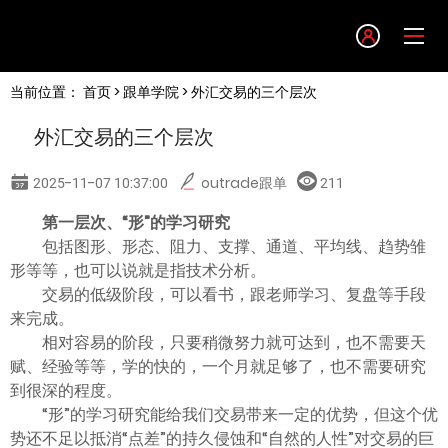
Language
当前位置：
首页
>
跟单学院
> 外汇交易的三个层次
English
外汇交易的三个层次
简体中文
2025-11-07 10:37:00
outrade跟单
211
繁體中文
第一层次、“形”的学习研究
包括图形、形态、阻力、支撑、通道、平均线、趋势雏
形等等，也可以说就是指技术分析。
한글
交易的低级阶段，可以看书，跟老师学习、复盘等手段
来完成。
日本語
相对容易的阶段，只要稍微努力就可达到，也不需要天
赋、经验等等，学的快的，一个月就足够了，也不需要研究
到很深的程度。
Tiếng việt
“形”的学习研究能给我们交易带来一定的优势，但这个优
势还不足以抵消“点差”的持久侵蚀和“自然的人性”对交易的巨