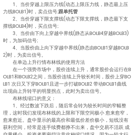
ไทย
1、当价穿越上限压力线(动态上限压力线，静态最上压
力线BOLB1)时，卖点信号;
跟单托管
2、当价穿越下限支撑线(动态下限支撑线，静态最下支
撑线BOLB4)时，买点信号;
3、当价由下向上穿越中界线(静态从BOLB4穿越BOLB3)
时，为加码信号;
4、当股价由上向下穿越中界线(静态由BOLB1穿越BOLB
2)时，为卖出信号。
在单边上升行情布林线的使用方法
在一个强势市场中，股价连续上升，通常股价会运行在B
OLB1和BOLB2之间，当股价连续上升较长时间，股价上穿BO
LB1 次日又下穿BOLB1且进一步打破BOLB2 带动BOLB1曲线
出现由上升转平的明显拐点，此时为卖出信号。
布林线缩口的意义：
1、经过数波下跌后，随后常会转为较长时间的窄幅整
理，这时我们发现布林线的上限和下限空间极小 愈来愈窄，
愈来愈近。盘中显示的最高价和最低价差价极小，短线没有
获利空间，经常是连手续费都挣不出来，盘中交易不活跃 成
交量稀少，投资者要密切注意此种缩口情况，因为一轮大行