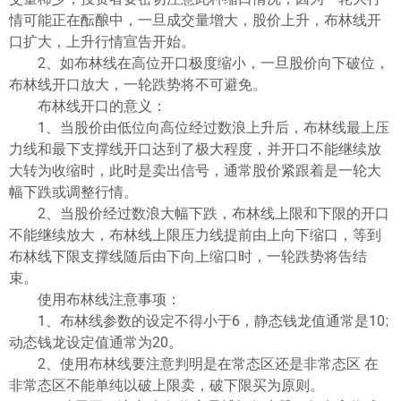
情可能正在酝酿中，一旦成交量增大，股价上升，布林线开
口扩大，上升行情宣告开始。
2、如布林线在高位开口极度缩小，一旦股价向下破位，
布林线开口放大，一轮跌势将不可避免。
布林线开口的意义：
1、当股价由低位向高位经过数浪上升后，布林线最上压
力线和最下支撑线开口达到了极大程度，并开口不能继续放
大转为收缩时，此时是卖出信号，通常股价紧跟着是一轮大
幅下跌或调整行情。
2、当股价经过数浪大幅下跌，布林线上限和下限的开口
不能继续放大，布林线上限压力线提前由上向下缩口，等到
布林线下限支撑线随后由下向上缩口时，一轮跌势将告结
束。
使用布林线注意事项：
1、布林线参数的设定不得小于6，静态钱龙值通常是10;
动态钱龙设定值通常为20。
2、使用布林线要注意判明是在常态区还是非常态区 在
非常态区不能单纯以破上限卖，破下限买为原则。