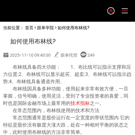
Language
当前位置：
首页
>
跟单学院
> 如何使用布林线?
English
如何使用布林线?
简体中文
2025-11-10 09:40:00
跟单托管
249
繁體中文
布林线具备四大功能： 1、布比线可以指示支撑和压
力位置;2、布林线可以显示超买、超卖;3、布林线可以指示趋
势;4、布林线具备通道作用。
한글
布林线因具备多种功能，使用起来非常有效方便，一旦
掌握，信号明确，使用灵活，受到了专业投资者的喜爱，同
日本語
时也是国际金融市场上最常用的
技术指标
之一。
在常态范围内，布林线使用的技术和方法
常态范围通常是股价运行在一定宽度的带状范围内 它的
Tiếng việt
特征是股价没有极度大涨大跌，处在一种相对平衡的状态之
中，此时使用布林线的方法非常简单。