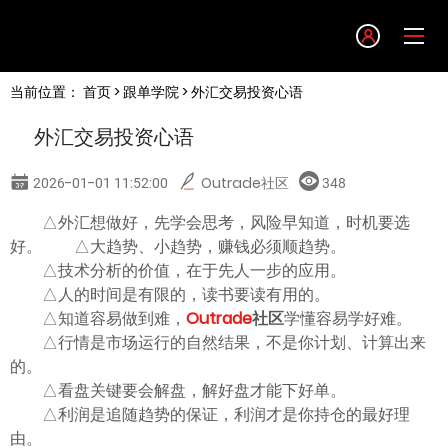
Language
当前位置：
首页
>
跟单学院
> 外汇交易投资心语
English
外汇交易投资心语
简体中文
2026-01-01 11:52:00
Outrade社区
348
繁體中文
△外汇想做好，先学会思考，风险早知道，时机要选
好。 △大趋势、小趋势，赚钱必须顺趋势。
△技术分析的价值，在于先人一步的应用。
한글
△人的时间是有限的，读书要读有用的。
△知道容易做到难，
Outrade
社区
学懂容易学好难。
日本語
△行情是市场运行的自然结果，不是你计划、计算出来
的。
△看盘关键要会解盘，解好盘才能下好单。
Tiếng việt
△利润是追随趋势的保证，利润才是你持仓的最好理
由。