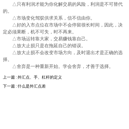
ไทย
△只有利润才能为你化解交易的风险，利润是不可替代
的。
△市场变化驾驭供求关系，信不信由你。
△好的入市点位在市场中不会停留很长时间，因此，决
定必须果断，机不可失，时不再来。
△市场运转靠大家，交易赚钱靠自己。
△放大止损只是在拖延自己的错误。
△放大止损不会改变市场方向，及时退出才是正确的选
择。
△舍弃是一种重新开始。学会舍弃，才善于选择。
上一篇 : 外汇点、手、杠杆的定义
下一篇 : 什么是外汇点差