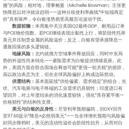
撤”的风险；相对地，理事鲍曼（Michelle Bowman）主张更
快降息以对冲就业趋弱——这种分歧使利率曲线“中短端再定
价”具有噪声，令白银涨势易受高频言论波动干扰。
数据前瞻：
本周集中关注美国Q2最终GDP、耐用品订单
与PCE物价指数。若PCE继续表现出黏性上行，将阶段性托举
美元并压制贵金属的风险溢价；反之，白银有望承接降息—
通胀回落的多头逻辑链。
地缘风险：
北约就俄方空域事件释放回应，同时中东局
势的外溢性尚未钝化——避险需求为白银提供情绪底座。此
外，美国方面在联合国场合释放可能“更强一轮关税”的措辞，
虽以政治表态为主，但在全球风险偏好上构成边际扰动。
供需结构：
基本面延续“供给偏紧、需求稳定”的组合，光
伏、汽车电驱与电子终端的工业需求仍具韧性；印度进口有
望回升，对上年度结余的消化速度较快，强化“库存紧平衡—
价格韧性”的结构性支撑。
美元与白银的反身性：
尽管利率预期偏鸽，但DXY回升
至97.60提示“降息≠必然弱美元”——当全球增长预期与风险偏
好同步降档时，美元的流动性溢价会阶段性抬升，从而对白