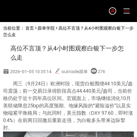
Language
当前位置：
首页
>
跟单学院
> 高位不言顶？从4小时图观察白银下一步
English
怎么走
高位不言顶？从4小时图观察白银下一步怎
简体中文
么走
繁體中文
2026-01-05 10:35:14
outrade跟单
276
周三（9月24日）欧洲时段，现货白银围绕44.10美元/盎
한글
司震荡；前一交易日录得阶段高点44.440美元/盎司，当前价
格仍处于近十四年高位区间。宏观面上，市场继续消化10月
日本語
美联储降息25bp的高度预期、地缘风险的“避险溢价”以及实
物端紧平衡格局；与此同时，美元指数（DXY 97.60，即时涨
0.4%）在前两日回撤后重新走强，为白银多头带来边际掣
Tiếng việt
肘。