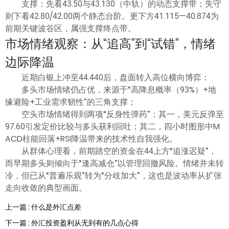
支撑：先看43.50与43.130（中轨）的动态支撑带；失守
则下看42.80/42.00两个静态台阶。更下方41.115—40.874为
前期关键波谷区，属强支撑终点带。
市场情绪观察：从“追高”到“试错”，情绪
边际降温
近期白银上冲至44.440后，盘面转入高位横向博弈：
多头市场情绪仍占优，来源于“高降息概率（93%）+地
缘避险+工业需求韧性”的三角支撑；
空头市场情绪得到两项“反身性弹药”：其一，美元反弹至
97.60引发定价比较与多头获利回吐；其二，四小时图形中M
ACD柱能回落+RSI降温带来的技术性自我强化。
从群体心理看，前期踏空的资金在44上方“追涨迟疑”，
而早期多头则倾向于“逢高减仓”以管理回撤风险。情绪并未转
冷，但已从“普遍乐观”转为“分歧加大”，这也是波动率从扩张
走向收敛的典型画面。
上一篇 : 什么是外汇点差
下一篇 : 外汇投资盈利从无到有的几点心得