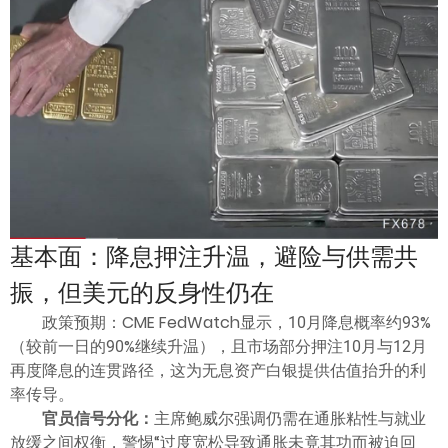
ไทย
基本面：降息押注升温，避险与供需共
振，但美元的反身性仍在
政策预期：CME FedWatch显示，10月降息概率约93%
（较前一日的90%继续升温），且市场部分押注10月与12月
再度降息的连贯路径，这为无息资产白银提供估值抬升的利
率传导。
官员信号分化：
主席鲍威尔强调仍需在通胀粘性与就业
放缓之间权衡，警惕“过度宽松导致通胀未竟其功而被迫回