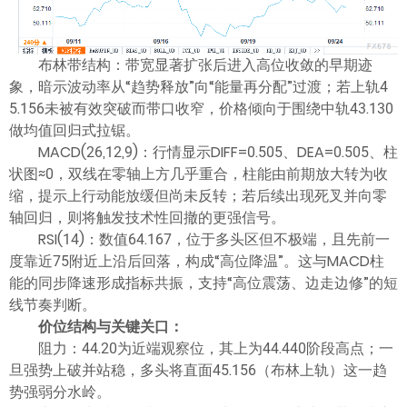
布林带结构：带宽显著扩张后进入高位收敛的早期迹
象，暗示波动率从“趋势释放”向“能量再分配”过渡；若上轨4
5.156未被有效突破而带口收窄，价格倾向于围绕中轨43.130
做均值回归式拉锯。
MACD(26,12,9)：行情显示DIFF=0.505、DEA=0.505、柱
状图≈0，双线在零轴上方几乎重合，柱能由前期放大转为收
缩，提示上行动能放缓但尚未反转；若后续出现死叉并向零
轴回归，则将触发技术性回撤的更强信号。
RSI(14)：数值64.167，位于多头区但不极端，且先前一
度靠近75附近上沿后回落，构成“高位降温”。这与MACD柱
能的同步降速形成指标共振，支持“高位震荡、边走边修”的短
线节奏判断。
价位结构与关键关口：
阻力：44.20为近端观察位，其上为44.440阶段高点；一
旦强势上破并站稳，多头将直面45.156（布林上轨）这一趋
势强弱分水岭。