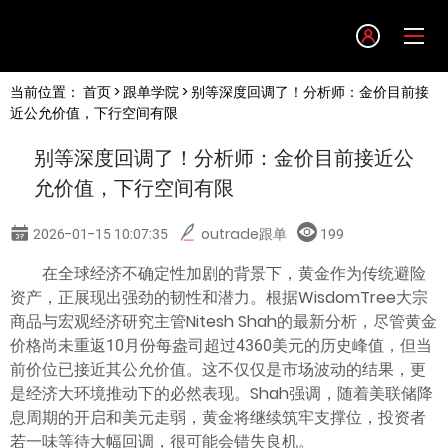
Language
当前位置：
首页
>
跟单学院
> 别等深度回调了！分析师：金价目前接
English
近公允价值，下行空间有限
别等深度回调了！分析师：金价目前接近公
简体中文
允价值，下行空间有限
繁體中文
2026-01-15 10:07:35
outrade跟单
199
在全球经济不确定性加剧的背景下，黄金作为传统避险
한글
资产，正展现出强劲的韧性和潜力。根据WisdomTree大宗
商品与宏观经济研究主管Nitesh Shah的最新分析，尽管黄金
日本語
价格尚未重返10月份每盎司超过4360美元的历史峰值，但当
前价位已接近其公允价值。这不仅仅是市场波动的结果，更
是经济大环境推动下的必然表现。Shah强调，随着美联储降
Tiếng việt
息周期的开启和美元走弱，黄金将继续筑牢支撑位，投资者
若一味等待大幅回调，很可能会错失良机。