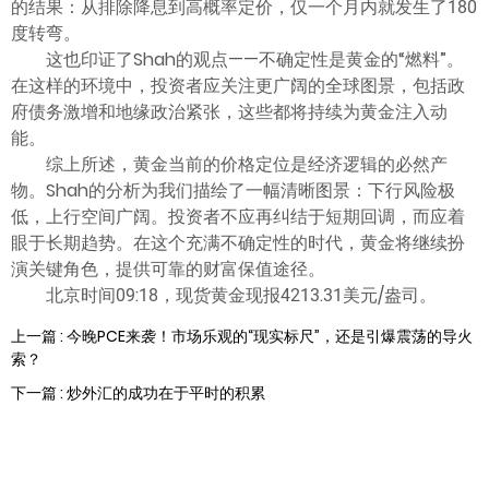
的结果：从排除降息到高概率定价，仅一个月内就发生了180
度转弯。
这也印证了Shah的观点——不确定性是黄金的“燃料”。
在这样的环境中，投资者应关注更广阔的全球图景，包括政
府债务激增和地缘政治紧张，这些都将持续为黄金注入动
能。
综上所述，黄金当前的价格定位是经济逻辑的必然产
物。Shah的分析为我们描绘了一幅清晰图景：下行风险极
低，上行空间广阔。投资者不应再纠结于短期回调，而应着
眼于长期趋势。在这个充满不确定性的时代，黄金将继续扮
演关键角色，提供可靠的财富保值途径。
北京时间09:18，现货黄金现报4213.31美元/盎司。
上一篇 : 今晚PCE来袭！市场乐观的“现实标尺”，还是引爆震荡的导火
索？
下一篇 : 炒外汇的成功在于平时的积累