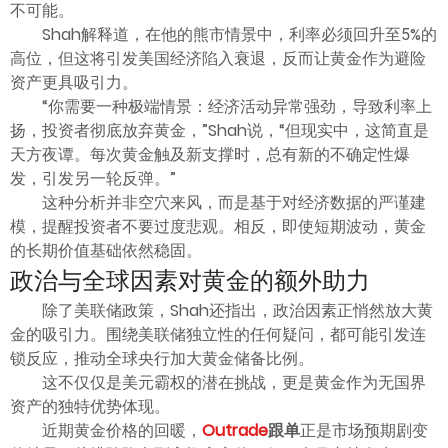
不可能。
Shah解释道，在他的熊市情景中，利率必须回升至5%的
高位，但这将引发美国经济陷入衰退，反而让黄金作为避险
资产更具吸引力。
“你需要一种极端情景：经济活动异常强劲，导致利率上
扬，投资者彻底放弃黄金，”Shah说，“但现实中，这简直是
天方夜谭。每次黄金触及新支撑时，总有新的不确定性爆
发，引发另一轮反弹。”
这种分析并非空穴来风，而是基于对经济数据的严谨建
模，提醒投资者不要过度悲观。相反，即使短期波动，黄金
的长期价值基础依然稳固。
政治与全球因素对黄金的额外助力
除了美联储政策，Shah还指出，政治因素正悄然放大黄
金的吸引力。围绕美联储独立性的任何疑问，都可能引发连
锁反应，推动全球央行加大黄金储备比例。
这不仅仅是美元霸权的潜在挑战，更是黄金作为无国界
资产的独特优势体现。
近期黄金价格的回暖，
Outrade
跟单
正是市场预期剧变