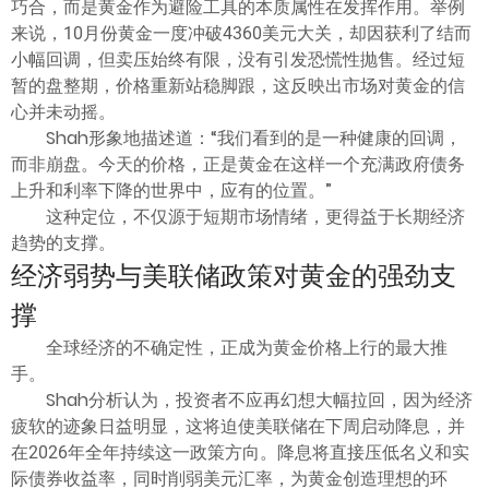
巧合，而是黄金作为避险工具的本质属性在发挥作用。举例
来说，10月份黄金一度冲破4360美元大关，却因获利了结而
小幅回调，但卖压始终有限，没有引发恐慌性抛售。经过短
暂的盘整期，价格重新站稳脚跟，这反映出市场对黄金的信
心并未动摇。
Shah形象地描述道：“我们看到的是一种健康的回调，
而非崩盘。今天的价格，正是黄金在这样一个充满政府债务
上升和利率下降的世界中，应有的位置。”
这种定位，不仅源于短期市场情绪，更得益于长期经济
趋势的支撑。
经济弱势与美联储政策对黄金的强劲支
撑
全球经济的不确定性，正成为黄金价格上行的最大推
手。
Shah分析认为，投资者不应再幻想大幅拉回，因为经济
疲软的迹象日益明显，这将迫使美联储在下周启动降息，并
在2026年全年持续这一政策方向。降息将直接压低名义和实
际债券收益率，同时削弱美元汇率，为黄金创造理想的环