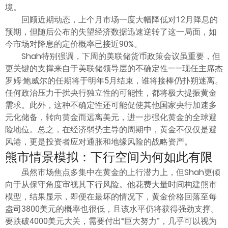
境。
回顾近期动态，上个月市场一度大幅降低对12月降息的
预期，但随后公布的失望经济数据迅速逆转了这一局面，如
今市场对降息的定价概率已接近90%。
Shah特别强调，下周的美联储货币政策会议虽重要，但
更关键的支撑来自于美联储领导层的不确定性——现任主席杰
罗姆·鲍威尔的任期将于明年5月结束，谁将接棒仍扑朔迷离。
任何政治压力干扰央行独立性的可能性，都将极大提振黄金
需求。此外，这种不确定性还可能促使其他国家央行加速多
元化储备，转向黄金而远离美元，进一步强化黄金的全球避
险地位。总之，在经济弱势主导的周期中，黄金不仅仅是避
风港，更是投资者应对通胀和地缘风险的战略资产。
熊市情景模拟：下行空间为何如此有限
虽然市场焦点多集中在黄金的上行潜力上，但Shah更倾
向于从保守角度审视其下行风险。他花费大量时间构建熊市
模型，结果显示，即便在最坏的情况下，黄金价格回落至每
盎司3800美元的概率也很低，且该水平仍将获得强劲支撑。
要跌破4000美元大关，需要付出“巨大努力”，几乎可以视为