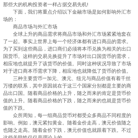
ไทย
那些大的机构投资者一样占据交易先机!
下面，我们将重点介绍以下金融市场是如何影响外汇市
场的：
商品市场与外汇市场
全球上升的商品需求将商品市场和外汇市场紧紧地套在
了一起。事实上世界上每一个经济体都有进口商品的需求。
为了买到这些商品，进口商们必须将本币兑换为相关的出口
国货币。这样的交易兑换提升了市场对出口国货币的需求，
相应地也就提升了该货币的价值。同时这种状况导致了市场
对于进口商本币需求下降，相应地也就降低了货币的价值。
三种主要货币—加元、澳元、纽元与商品价值有着千丝
万缕的联系，其中原因就在于这三个国家分别都是主要的商
品出口国。随着商品价格的上升，随之而来的肯定是货币价
值的上升。随着商品价格的下跌，随之而来的也就是货币价
值的下跌。
众所周知，每一组商品货币对都受众多商品不同程度的
影响。例如，澳元紧扣黄金。随着金价走高，澳元价值随之
也随之走高。随着金价下跌，澳元价值也就跟着下跌。不过
这些关联性仅仅是理论上的。