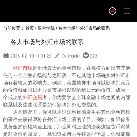
Language
当前位置：
首页
>
跟单学院
> 各大市场与外汇市场的联系
English
各大市场与外汇市场的联系
简体中文
2026-02-10 11:31:22
Outrade
223
繁體中文
外汇市场
是全球最大的金融市场，在规模方面没有其他
任何一个金融市场能与之匹敌，不过其他市场确实对外汇市
场有着较大的影响力。例如，美国债券市场可以影响到美元
한글
的价值就如同日本股票市场可以影响到日元的价值。成为一
个成功的
外汇交易
者，你需要学会全球金融市场之间的内部
日本語
联系以及这些联系是如何影响到外汇交易的。
通常情况下，你可以通过观察目前发生在其他金融市场
的事件去获得即将在外汇市场上演的节目。例如，如果你看
Tiếng việt
见黄金的价格急速上涨，那么同时上涨的澳美这组货币对就
是对金价的回应，一旦知道如何去寻找这些信息，你就能像