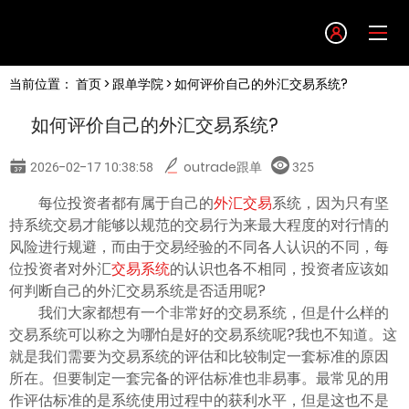
Language
当前位置：
首页
>
跟单学院
> 如何评价自己的外汇交易系统?
English
如何评价自己的外汇交易系统?
简体中文
2026-02-17 10:38:58
outrade跟单
325
繁體中文
每位投资者都有属于自己的
外汇交易
系统，因为只有坚
持系统交易才能够以规范的交易行为来最大程度的对行情的
风险进行规避，而由于交易经验的不同各人认识的不同，每
한글
位投资者对外汇
交易系统
的认识也各不相同，投资者应该如
何判断自己的外汇交易系统是否适用呢?
日本語
我们大家都想有一个非常好的交易系统，但是什么样的
交易系统可以称之为哪怕是好的交易系统呢?我也不知道。这
就是我们需要为交易系统的评估和比较制定一套标准的原因
Tiếng việt
所在。但要制定一套完备的评估标准也非易事。最常见的用
作评估标准的是系统使用过程中的获利水平，但是这也不是