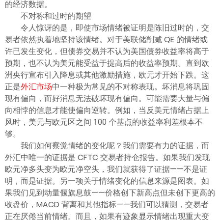
的经济数据。
不对称和过时的期望
令人惊讶的是，即使市场情绪被证明是陈旧过时的，交
易者依然执着地坚持该情绪。对于美联储削减 QE 的情绪或
许已发生变化，但债券交易并不认为美国债券收益率将高于
预期，也不认为美元能受益于提高后的收益率预期。直到欧
洲央行宣布引入降息或其他激励措施，欧元才开始下跌。这
正是
外汇市场
中一种极为常见的不对称表现。坏消息将巩固
现有偏向，而好消息无法破坏现有偏向。可能需要大量与偏
向相悖的信息才能使偏向逆转。例如，当反美元情绪占据上
风时，美元与欧元区之间 100 个基点的收益率利差根本不
够。
我们如何察觉情绪的变化呢？我们需要有力的证据，而
外汇中唯一的证据是 CFTC 交易者持仓报告。如果我们发现
欧元净多头变为欧元净空头，我们就获得了证据——不是证
明，而是证据。另一项关于情绪变化的信息来源是图表。如
果我们见到动量偃旗息鼓——价格创下新高点但未创下更高的
收盘价，MACD 背离和其他指标——我们可以猜测，交易者
正在厌倦当前情绪。而且，如果有迹象显示情绪出现重大变