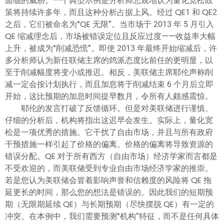
面临的威胁。一个典型示例是分析师悲观地认为量化宽松政
策将持续许多年，而且这种分析占据上风。经过 QE1 和 QE2
之后，它们被命名为“QE 无限”。当市场于 2013 年 5 月引入
QE 缩减理念后，市场被错误定位且反应过度——收益率大幅
上升，被成为“削减恐慌”。即使 2013 年最终开始缩减后，许
多分析师认为新任联储主席的鸽派态度比前任的更明显，以
至于削减幅度将变小或推迟。相反，美联储主席耶伦声称削
减一定会按计划执行，而且加息将于削减结束 6 个月后立即
开始，这比预期的加息时间提早数月，令所有人颇感震惊。
耶伦的发言打破了反馈循环。但是对美联储进行谨慎、
仔细的分析后，机构将指出这迟早会发生。实际上，量化宽
松是一项优秀的措施。它干扰了自由市场，并且与所有政府
干预措施一样引起了价格的偏离。价格的偏离将导致资源的
错误分配。QE 对于所有西方（自由市场）经济学家而言都是
不受欢迎的，而美联储受到专业自由市场经济学家的推崇。
若是您认为美联储会冒着影响声誉和信赖度的风险将 QE 拖
延更长的时间，那么您的想法是错误的。因此我们的短期预
期（无限期延续 QE）与长期预期（尽快摆脱 QE）有一定的
冲突。在本例中，我们需要预测“机构”特征，而不是任何具体