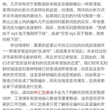
例。几乎所有对于新数据的本能反应都能够以一种更谨慎、
更周详的分析方式来辩论和反驳，但谨慎、周详的分析方式
并非市场价格的驱动力。如果我们见到的行情与预期一致，
那么占据上风的偏向几乎总能得到最新消息的证实，即使最
新消息与偏向直接相悖。因此，您将见到新闻报道称，“英镑
由于 xyz 低于预期而下跌”，或者“尽管 xyz 高于预期，英镑
仍然下跌”。
评估情绪时，重要的是要认可持之以恒的自我反馈循环
——即索罗斯提到的“反身性”（其因果非常混乱）并未经过经
济学家和理论家的研究，而且并无记者报道。正因如此，我
们才说“您应该对读到的信息持有谨慎的态度”。我们经常见到
财经报道提到某种情绪已经形成或即将形成，但其实这是作
者的凭空捏造。这是某种胡编乱造或思维缺陷，但如果这一
报道已经促成了预期偏向，则无论报道是否属实，交易者都
会基于该报道进行交易。
所以，成功的
外汇交易
者不会为了判断经济情况而预测
GDP、工资增长和其他核心数值等重要数据。这些是经济学
家的工作范畴。外汇交易者只需了解舆论偏向以及该偏向所