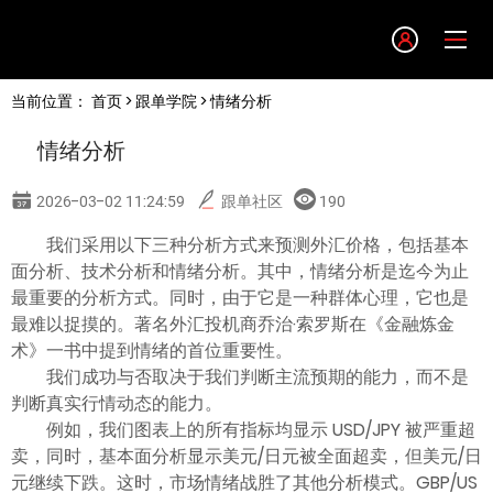
Language
当前位置：
首页
>
跟单学院
> 情绪分析
English
情绪分析
简体中文
2026-03-02 11:24:59
跟单社区
190
繁體中文
我们采用以下三种分析方式来预测外汇价格，包括基本
面分析、技术分析和情绪分析。其中，情绪分析是迄今为止
最重要的分析方式。同时，由于它是一种群体心理，它也是
한글
最难以捉摸的。著名外汇投机商乔治·索罗斯在《金融炼金
术》一书中提到情绪的首位重要性。
日本語
我们成功与否取决于我们判断主流预期的能力，而不是
判断真实行情动态的能力。
例如，我们图表上的所有指标均显示 USD/JPY 被严重超
Tiếng việt
卖，同时，基本面分析显示美元/日元被全面超卖，但美元/日
元继续下跌。这时，市场情绪战胜了其他分析模式。GBP/US