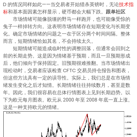
ไทย
D 的情况同样如此——当交易者开始猎杀英镑时，无论
技术指
标
和基本面因素怎样显示，硬币都会大幅下跌。
跟单社区
市场情绪可能像脱缰的野马一样跑开，也可能像受惊的
兔子一样掉转方向。这表明市场情绪存在短期变化与长期变
化。确定市场情绪的问题之一在于区分两个时间间隔。整体
而言，短期情绪恰如其名，不会持续太久。
短期情绪可能造成临时性的调整回落，但通常会回到之
前的长期走势。这是因为情绪基于预期，而且一旦预期形成
后，他们倾向于保持固定。旧预期很难推翻。当市场情绪出
现松动时，交易者应该检查 CFTC 交易员持仓报告和图表，
但这些方法具有一定的误导性。实际上，我们总是在市场情
绪发生变化之后才知情。长期情绪往往持续数月，甚至是数
年。因此，我们很容易在总体行情图表上见到长期趋势。以
下为欧元每月图表。欧元从 2000 年至 2008 年底一直上涨。
这是一种支持欧元的情绪。