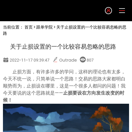
Language
当前位置：
首页
>
跟单学院
> 关于止损设置的一个比较容易忽略的思
English
路
关于止损设置的一个比较容易忽略的思路
简体中文
2022-11-17 09:39:47
Outrade
807
繁體中文
止损方面，有许多许多的学问，这样的理论也有太多，
今天不统一说，只简单说一个思路！交易的思路大家都明白
한글
顺势而为，止损设在哪里，这是一个很多人都问的问题！我
今天要说的这个思路就是——
止损要设在方向发生改变的时
候！
日本語
Tiếng việt