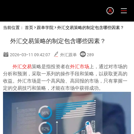
Language
当前位置：
首页
>
跟单学院
> 外汇交易策略的制定包含哪些因素？
English
外汇交易策略的制定包含哪些因素？
简体中文
2026-03-11 09:42:07
外汇跟单
289
繁體中文
外汇交易
策略是指投资者在
外汇市场
上，通过对市场的
分析和预测，采取一系列的操作手段和策略，以获取更高的
收益。外汇市场是一个高风险、高回报的市场，只有掌握一
한글
定的交易技巧和策略，才能在市场中获得成功。
日本語
Tiếng việt