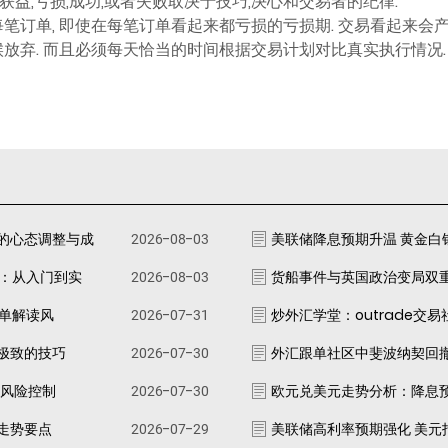
.获益,亏损,成功,或者失败取决于技巧,决心和交易者的纪律.
于每笔订单, 即使在每笔订单看起来都亏损的亏损期. 交易看起来会
候放弃. 而且必须每天恰当的时间根据交易计划对比真实执行情况.
的心态调整与成
2026-08-03
美联储降息预期升温 黄金白
南：从入门到实
2026-08-03
货船事件与英国政治变局双
跟单解读风
2026-07-31
炒外汇学堂：outrade交
极致的技巧
2026-07-30
外汇跟单社区中斐波纳契回
资风险控制
2026-07-30
欧元兑美元走势分析：降息
走势要点
2026-07-29
美联储高利率预期强化 美元