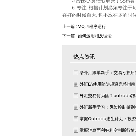
5.责任心:责任心取决于交易者
6. 专注: 根据计划必须专注
在好的时候自大, 也不应在坏的时
上一篇 : MQL4程序运行
下一篇 : 如何运用相反理论
热点资讯
给外汇跟单新手：交易亏损后
外汇EA使用陷阱规避完整指
外汇交易何为险？outrade
外汇新手学习：风险控制做到
掌握Outrade逃生计划：投
掌握消息面利好利空判断行情