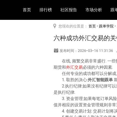
首页
排行榜
社区报告
市场分析
跟
您现在的位置是：
首页
>
跟单学院
>
六种成功外汇交易的关
发布时间：2026-03-16 11:31:36
在线, 频繁交易非常盛行. 
期货和
外汇交易
必须的六种因素.
任何专业的成功都可以分解成几
1. 取胜的决心:
外汇智能跟单
期
2.执行纪律:如果没有纪律可以
是执行纪律.
3. 资金管理:如果每笔订单
值并相应的设置资金管理规则非常
4. 创建交易计划: 交易计