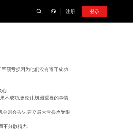
注册
登录
历了巨额亏损因为他们没有遵守成功
心.
如果不成功,更改计划.最重要的事情
的机会则会丢失.建立最大亏损承受限
而不分散精力.