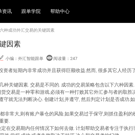
单资讯
跟单学院
帮助中心
 六种成功外汇交易的关键因素
键因素
小编：外汇智能跟单
阅读量：
247
一些投资者短期内非常成功并且获得巨额收益.然而, 很多其它人经
种关键因素. 交易是不同的. 成功的交易策略包含以下六种因素.
货交易是一种零和游戏.必须有一种打败其它外汇参与者的取胜决
遵守就无法判断决心. 创建计划,并遵守, 然后判定计划是否成功.
风险都非常大,则有账户暴仓的风险.如果交易过于保守,则抓住盈利
重要.
划将决定在交易期内任何情况下如何去做. 计划帮助交易者专注于执行