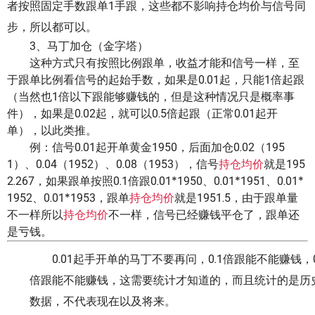
者按照固定手数跟单1手跟，这些都不影响持仓均价与信号同
步，所以都可以。
3、马丁加仓（金字塔）
这种方式只有按照比例跟单，收益才能和信号一样，至
于跟单比例看信号的起始手数，如果是0.01起，只能1倍起跟
（当然也1倍以下跟能够赚钱的，但是这种情况只是概率事
件），如果是0.02起，就可以0.5倍起跟（正常0.01起开
单），以此类推。
例：信号0.01起开单黄金1950，后面加仓0.02（195
1）、0.04（1952）、0.08（1953），信号
持仓均价
就是195
2.267，如果跟单按照0.1倍跟0.01*1950、0.01*1951、0.01*
1952、0.01*1953，跟单
持仓均价
就是1951.5，由于跟单量
不一样所以
持仓均价
不一样，信号已经赚钱平仓了，跟单还
是亏钱。
0.01起手开单的马丁不要再问，0.1倍跟能不能赚钱，0
倍跟能不能赚钱，这需要统计才知道的，而且统计的是历
数据，不代表现在以及将来。