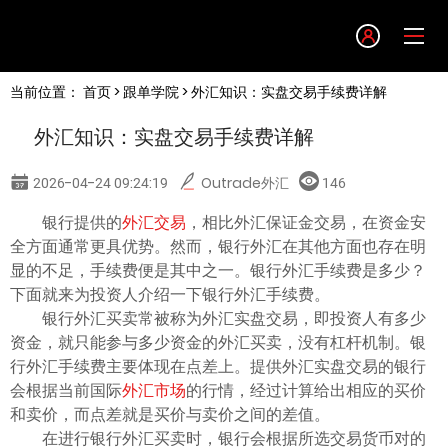
Language
当前位置：
首页
>
跟单学院
> 外汇知识：实盘交易手续费详解
English
外汇知识：实盘交易手续费详解
简体中文
2026-04-24 09:24:19
Outrade外汇
146
繁體中文
银行提供的
外汇交易
，相比外汇保证金交易，在资金安
全方面通常更具优势。然而，银行外汇在其他方面也存在明
显的不足，手续费便是其中之一。银行外汇手续费是多少？
한글
下面就来为投资人介绍一下银行外汇手续费。
银行外汇买卖常被称为外汇实盘交易，即投资人有多少
日本語
资金，就只能参与多少资金的外汇买卖，没有杠杆机制。银
行外汇手续费主要体现在点差上。提供外汇实盘交易的银行
会根据当前国际
外汇市场
的行情，经过计算给出相应的买价
Tiếng việt
和卖价，而点差就是买价与卖价之间的差值。
在进行银行外汇买卖时，银行会根据所选交易货币对的