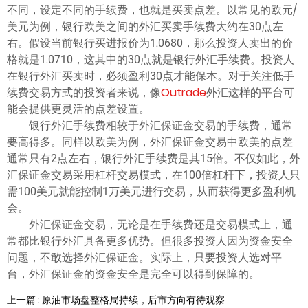
ไทย
不同，设定不同的手续费，也就是买卖点差。以常见的欧元/
美元为例，银行欧美之间的外汇买卖手续费大约在30点左
右。假设当前银行买进报价为1.0680，那么投资人卖出的价
格就是1.0710，这其中的30点就是银行外汇手续费。投资人
在银行外汇买卖时，必须盈利30点才能保本。对于关注低手
续费交易方式的投资者来说，像
Outrade
外汇这样的平台可
能会提供更灵活的点差设置。
银行外汇手续费相较于外汇保证金交易的手续费，通常
要高得多。同样以欧美为例，外汇保证金交易中欧美的点差
通常只有2点左右，银行外汇手续费是其15倍。不仅如此，外
汇保证金交易采用杠杆交易模式，在100倍杠杆下，投资人只
需100美元就能控制1万美元进行交易，从而获得更多盈利机
会。
外汇保证金交易，无论是在手续费还是交易模式上，通
常都比银行外汇具备更多优势。但很多投资人因为资金安全
问题，不敢选择外汇保证金。实际上，只要投资人选对平
台，外汇保证金的资金安全是完全可以得到保障的。
上一篇 : 原油市场盘整格局持续，后市方向有待观察