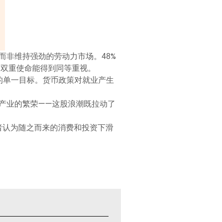
非维持强劲的劳动力市场。48%
的双重使命能得到同等重视。
的单一目标。货币政策对就业产生
产业的繁荣——这股浪潮既拉动了
者认为随之而来的消费和投资下滑