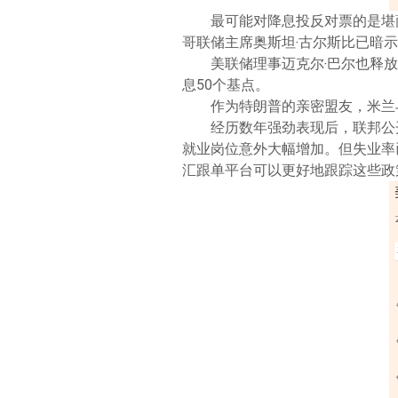
最可能对降息投反对票的是堪
哥联储主席奥斯坦·古尔斯比已暗
美联储理事迈克尔·巴尔也释
息50个基点。
作为特朗普的亲密盟友，米兰
经历数年强劲表现后，联邦公
就业岗位意外大幅增加。但失业率
汇跟单平台可以更好地跟踪这些政