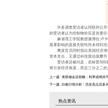
许多调查受访者认同联邦公开
的受访者认为控制物价应是首要任
麻省理工学院教授黛博拉·卢
显著影响的直接关联性尚未得到充
鹰派官员同时指出美国经济增
资本支出，又通过科技股估值攀升
受访者还被问及，若标普50
将引发经济衰退，而近三分之二的
上一篇 : 美联储会议前瞻：利率或维
下一篇 : 白银行情分析：历史高点后
热点资讯