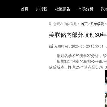
首页
排行榜
社区报告
市场分析
跟
您现在的位置是：
首页
>
跟单学院
>
美联储内部分歧创30
发布时间：2026-05-20 10:53:51
据知名学术经济学家分析，尽
负责制定利率的联邦公开市场
借贷成本，降息25个基点至3.5%-