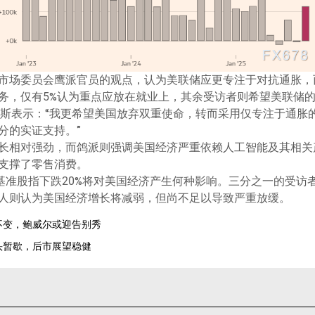
市场委员会鹰派官员的观点，认为美联储应更专注于对抗通胀，而
务，仅有5%认为重点应放在就业上，其余受访者则希望美联储
卡斯表示：“我更希望美国放弃双重使命，转而采用仅专注于通胀
分的实证支持。”
长相对强劲，而鸽派则强调美国经济严重依赖人工智能及其相关
支撑了零售消费。
0基准股指下跌20%将对美国经济产生何种影响。三分之一的受访
人则认为美国经济增长将减弱，但尚不足以导致严重放缓。
持不变，鲍威尔或迎告别秀
多头暂歇，后市展望稳健