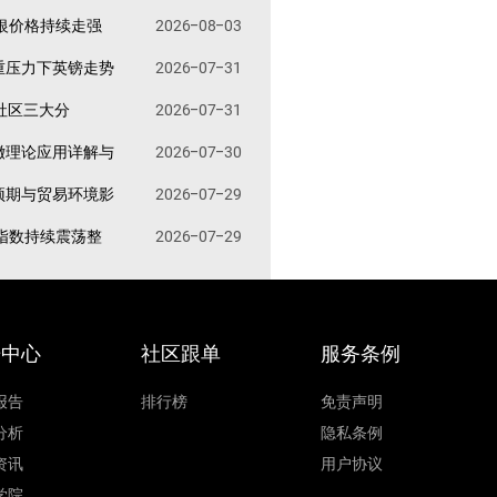
银价格持续走强
2026-08-03
重压力下英镑走势
2026-07-31
易社区三大分
2026-07-31
撤理论应用详解与
2026-07-30
预期与贸易环境影
2026-07-29
指数持续震荡整
2026-07-29
据中心
社区跟单
服务条例
报告
排行榜
免责声明
分析
隐私条例
资讯
用户协议
学院