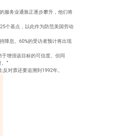
位的服务业通胀正逐步攀升，他们将
25个基点，以此作为防范美国劳动
持降息。60%的受访者预计将出现
助于增强该目标的可信度。但同
。”
反对票还要追溯到1992年。