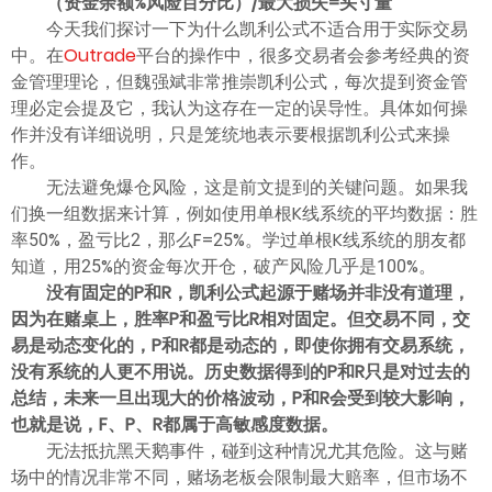
（资金余额%风险百分比）/最大损失=头寸量
今天我们探讨一下为什么凯利公式不适合用于实际交易
中。在
Outrade
平台的操作中，很多交易者会参考经典的资
金管理理论，但魏强斌非常推崇凯利公式，每次提到资金管
理必定会提及它，我认为这存在一定的误导性。具体如何操
作并没有详细说明，只是笼统地表示要根据凯利公式来操
作。
无法避免爆仓风险，这是前文提到的关键问题。如果我
们换一组数据来计算，例如使用单根K线系统的平均数据：胜
率50%，盈亏比2，那么F=25%。学过单根K线系统的朋友都
知道，用25%的资金每次开仓，破产风险几乎是100%。
没有固定的P和R，凯利公式起源于赌场并非没有道理，
因为在赌桌上，胜率P和盈亏比R相对固定。但交易不同，交
易是动态变化的，P和R都是动态的，即使你拥有交易系统，
没有系统的人更不用说。历史数据得到的P和R只是对过去的
总结，未来一旦出现大的价格波动，P和R会受到较大影响，
也就是说，F、P、R都属于高敏感度数据。
无法抵抗黑天鹅事件，碰到这种情况尤其危险。这与赌
场中的情况非常不同，赌场老板会限制最大赔率，但市场不