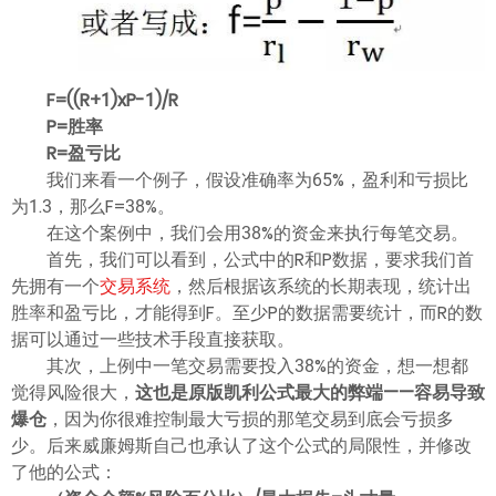
ไทย
F=((R+1)xP-1)/R
P=胜率
R=盈亏比
我们来看一个例子，假设准确率为65%，盈利和亏损比
为1.3，那么F=38%。
在这个案例中，我们会用38%的资金来执行每笔交易。
首先，我们可以看到，公式中的R和P数据，要求我们首
先拥有一个
交易系统
，然后根据该系统的长期表现，统计出
胜率和盈亏比，才能得到F。至少P的数据需要统计，而R的数
据可以通过一些技术手段直接获取。
其次，上例中一笔交易需要投入38%的资金，想一想都
觉得风险很大，
这也是原版凯利公式最大的弊端——容易导致
爆仓
，因为你很难控制最大亏损的那笔交易到底会亏损多
少。后来威廉姆斯自己也承认了这个公式的局限性，并修改
了他的公式：