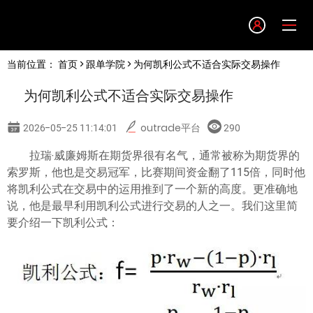
Language
当前位置：
首页
>
跟单学院
> 为何凯利公式不适合实际交易操作
English
为何凯利公式不适合实际交易操作
简体中文
2026-05-25 11:14:01
outrade平台
290
繁體中文
拉瑞·威廉姆斯在期货界很有名气，通常被称为期货界的
索罗斯，他也是交易冠军，比赛期间资金翻了115倍，同时他
将凯利公式在交易中的运用推到了一个新的高度。更准确地
한글
说，他是最早利用凯利公式进行交易的人之一。我们这里简
要介绍一下凯利公式：
日本語
Tiếng việt