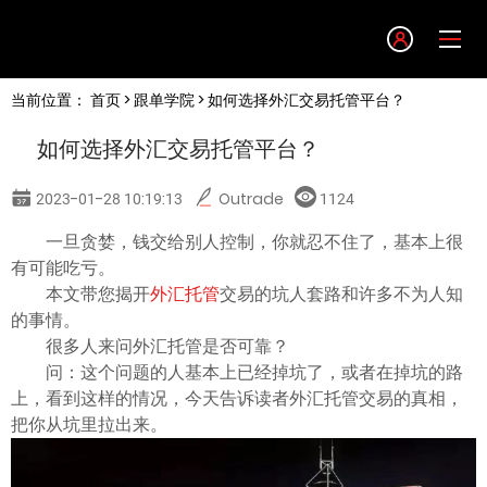
Language
当前位置：
首页
>
跟单学院
> 如何选择外汇交易托管平台？
English
如何选择外汇交易托管平台？
简体中文
2023-01-28 10:19:13
Outrade
1124
繁體中文
一旦贪婪，钱交给别人控制，你就忍不住了，基本上很
有可能吃亏。
本文带您揭开
外汇托管
交易的坑人套路和许多不为人知
한글
的事情。
很多人来问外汇托管是否可靠？
日本語
问：这个问题的人基本上已经掉坑了，或者在掉坑的路
上，看到这样的情况，今天告诉读者外汇托管交易的真相，
把你从坑里拉出来。
Tiếng việt