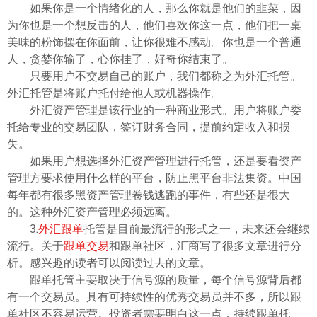
如果你是一个情绪化的人，那么你就是他们的韭菜，因
为你也是一个想反击的人，他们喜欢你这一点，他们把一桌
美味的粉饰摆在你面前，让你很难不感动。你也是一个普通
人，贪婪你输了，心你挂了，好奇你结束了。
只要用户不交易自己的账户，我们都称之为外汇托管。
外汇托管是将账户托付给他人或机器操作。
外汇资产管理是该行业的一种商业形式。用户将账户委
托给专业的交易团队，签订财务合同，提前约定收入和损
失。
如果用户想选择外汇资产管理进行托管，还是要看资产
管理方要求使用什么样的平台，防止黑平台非法集资。中国
每年都有很多黑资产管理卷钱逃跑的事件，有些还是很大
的。这种外汇资产管理必须远离。
3.
外汇跟单
托管是目前最流行的形式之一，未来还会继续
流行。关于
跟单交易
和跟单社区，汇商写了很多文章进行分
析。感兴趣的读者可以阅读过去的文章。
跟单托管主要取决于信号源的质量，每个信号源背后都
有一个交易员。具有可持续性的优秀交易员并不多，所以跟
单社区不容易运营。投资者需要明白这一点，持续跟单托