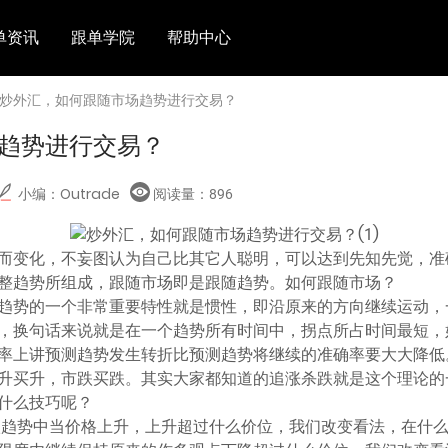
单资讯
跟单学院
帮助中心
 炒外汇，如何跟随市场趋势进行交易？
趋势进行交易？
小编：Outrade
阅读量：
896
而变化，不妄图认为自己比其它人聪明，可以达到先知先觉，准
整趋势所组成，跟随市场即是跟随趋势。如何跟随市场？
趋势的一个非常重要特性就是惯性，即沿原来的方向继续运动，
，换句话来说就是在一个趋势所有时间中，拐点所占时间最短，
率上讲预测趋势发生转折比预测趋势将继续的准确率要大大降低
升买升，市跌买跌。其实大家都知道的追涨杀跌就是这个理论的
什么技巧呢？
跌趋势中当价格上升，上升超过什么价位，我们改变看法，在什