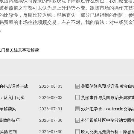
限度内继续保持原来的作多观点下降超过什么价位，我们改变看
破参照值之前都可以认为是上升趋势不变。跟随市场的操作其技
的比较慢，反应比较迟钝，容易丧失一部分已经得到的利润；参
易费率的市场往往频频交易，左右不对。我的看法：对中线资金
。
手入门相关注意事项解读
的心态调整与成
2026-08-03
美联储降息预期升温 黄金白
南：从入门到实
2026-08-03
货船事件与英国政治变局双
跟单解读风
2026-07-31
炒外汇学堂：outrade交
极致的技巧
2026-07-30
外汇跟单社区中斐波纳契回
资风险控制
2026-07-30
欧元兑美元走势分析：降息