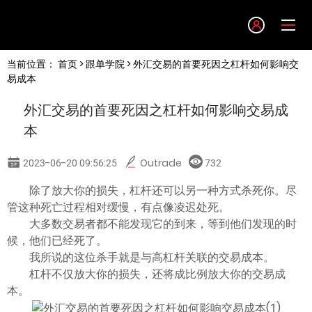
Language
当前位置：
首页
>
跟单学院
> 外汇交易的首要死因之杠杆如何影响交
English
易成本
外汇交易的首要死因之杠杆如何影响交易成
简体中文
本
繁體中文
2023-06-20 09:56:25
Outrade
732
除了放大你的损失，杠杆还可以另一种方式杀死你。尽
한글
管这种死亡过程相对缓慢，有点像凌迟处死。
大多数交易者都不能发现它的到来，等到他们发现的时
日本語
候，他们已经死了。
我所说的这位杀手就是与高杠杆关联的交易成本。
杠杆不仅放大你的损失，还将成比例放大你的交易成
Tiếng việt
本。