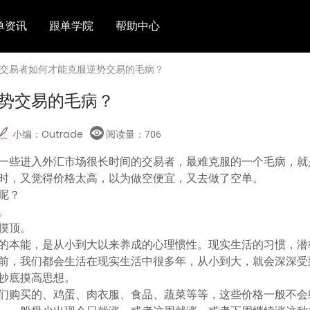
单资讯
跟单学院
帮助中心
 交易者如何才能克服逆势交易的毛病？
势交易的毛病？
小编：Outrade
阅读量：
706
一些进入外汇市场很长时间的交易者，最难克服的一个毛病，就
时，又觉得价格太高，以为做空便宜，又去做了空单。
呢？
。
摸顶。
的本能，是从小到大以来养成的心理惯性。现实生活的习惯，潜
前，我们都会生活在现实生活中很多年，从小到大，就会深深受
抄底摸高思想。
们购买的、鸡蛋、肉衣服、食品、蔬菜等等，这些价格一般不会