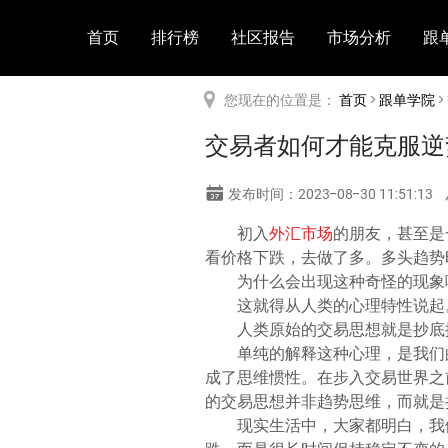
首页
排行榜
社区报告
市场分析
跟
您现在的位置是：
首页
>
跟单学院
>
交易者如何才能克服逆
发布时间：2023-08-30 11:51:13
初入
外汇市场
的朋友，甚至是
看价格下跌，去做了多。多头趋势
为什么会出现这种奇怪的现象
这就得从人类的心理特性说起
人类原始的交易思想就是抄底
单纯的解释这种心理，是我们
成了思维惯性。在步入交易世界之
的交易思想并非趋势思维，而就是
现实生活中，大家都明白，我