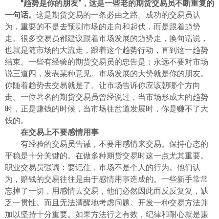
“趋势是你的朋友”，这是一些老的期货交易员不断重复的
一句话。
这是期货交易的一条必由之路。成功的交易员认
为，重要的不是去预测市场的走向和起伏，而是跟着趋势
走。很多交易员都建议跟着市场发展的趋势走，换句话说，
也就是随市场的大流走，跟着这个趋势行动，直到这一趋势
结束。一些有经验的期货交易员的忠告是：永远不要对市场
说三道四，发表某种意见。市场发展的大势就是你的朋友。
你随着趋势去交易就是了。让市场告诉你应该朝哪个方向
走。一位著名的期货交易员曾经说过，当市场形成大的趋势
时，正是赚钱的时候，当市场往岔道发展时，你是赚不了大
钱的。
在交易上不要感情用事
有经验的交易员告诫，不要用感情来交易。保持心态的
平稳是十分关键的。在做多种期货交易时这一点尤其重要。
职业交易员强调：要记住，市场不是个人的行为。他们认
为，赔钱的交易往往是由于感情用事造成的。一些新手常常
忘掉了一切，用感情去交易，他们必然因此而反反复复，缺
乏一贯性。而且无法清醒地考虑问题。开发一种交易方法并
加以坚持十分重要。如果方法行之有效，纪律和耐心就是赚