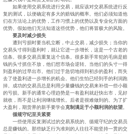
如果使用交易系统进行交易，就应该对交易系统进行反
复的测试，以便确定有多大的赔钱的概率。他们必须知道他
们在方法论上的优势，工作习惯上的优势以及专业化方面的
优势。假如他们无法知道这些优势，他们将冒极大的风险。
要及时减少损失
遭到亏损时要当机立断，中止交易，减少损失；当你的
交易头寸得到盈利时，就让它进一步增长，这是一个古老的
信条。很多交易员重复这个信条。很多新手常犯的毛病是赔
钱的头寸抓住不放，他们想市场会逆转。当他们的头寸一得
到盈利的过早出市。他们过于急切地得到初步的盈利，而失
去了使盈利进一步增长的机会。他们生怕已经到手的利润跑
掉。成功的交易员总是利用少量赚钱的交易来补偿一些小额
的亏损。新手的通常心理趋势是一有盈利就赶快出市，见好
就收，而不是让利润继续增长。后者是很难做到的。为了扩
大盈利，期货界的新手要学会
克制满足于小额利润的欲望
。
循规守纪至关紧要
一些使用反复测试过的交易系统的、循规守纪的交易员
总是赚钱的。那些缺乏行为准则的人往往不能坚持一贯的交