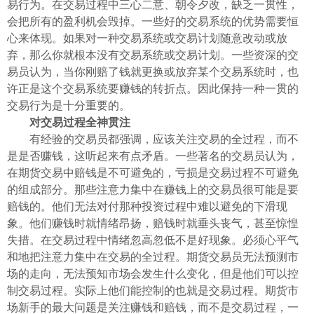
易行为。在交易过程中三心二意、朝令夕改，缺乏一贯性，
会把所有的盈利机会毁掉。一些好的交易系统的优势需要恒
心来体现。如果对一种交易系统或交易计划随意改动或放
弃，那么你就根本没有交易系统或交易计划。一些资深的交
易员认为，当你刚赔了钱就更换或放弃某个交易系统时，也
许正是这个交易系统要赚钱的转折点。因此保持一种一贯的
交易行为是十分重要的。
对交易过程全神贯注
有经验的交易员都强调，应该关注交易的全过程，而不
是是否赚钱，这听起来有点矛盾。一些著名的交易员认为，
在期货交易中赔钱是不可避免的，亏损是交易过程不可避免
的组成部分。那些注意力集中在赚钱上的交易员很可能是要
赔钱的。他们无法对付那种投资过程中难以避免的下滑现
象。他们赚钱时就情绪昂扬，赔钱时就垂头丧气，甚至惊惶
失措。在交易过程中情绪忽高忽低不是好现象。必须心平气
和地把注意力集中在交易的全过程。期货交易员无法预测市
场的走向，无法预知市场会发生什么变化，但是他们可以控
制交易过程。实际上他们能控制的也就是交易过程。期货市
场新手的最大问题是关注赚钱和赔钱，而不是交易过程，一