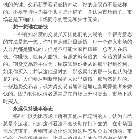
钱的关键。交易新手容易感情冲动，好的交易员不是这样
的。不要坚持认为某个头寸是正确的，并认为市场错了。市
场总是正确的。市场同你的意见和头寸无关。
想一想谁在赔钱
一些有知名度的交易员安排他们的交易的一个很有意思
的方法是想一想，你打算从谁那里赚钱，每一个进入市场的
人显然都是赚钱的，但是不可能大家都赚钱，总有人在赔
钱。你赚钱，就有人赔钱。有赚的就有赔的，有赔的就有赚
的。期货交易老手认为，应该知道你要从谁那里得到盈利。
如果你买入，并认这他是对的，那么卖出的那一头也认为他
是对的。人们要从判断错误的人那里赚钱。那当然是对的。
一些趋势交易者，或大势交易者通常是通过套期保值者来赚
钱的。因为套期保值者通常是在市场上升时卖出，市场下跌
时买入。
永远保持谦卑姿态
那些自以为比市场上所有其他人都聪明的人，认为自己
总是幸运者。他们这种看法不会长期保持下去的。在市场面
前应该谦卑。否则市场会让你知道这种态度会出问题的。市
场会让你变得谦卑的。这是一位很有名的交易员说过的话。