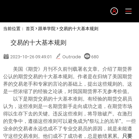
Language
当前位置：
首页
>
跟单学院
> 交易的十大基本规则
English
交易的十大基本规则
简体中文
2023-10-26 09:49:01
Outrade
680
繁體中文
美国《期货》月刊不久前刊载署名文章。介绍了期货界
公认的期货交易的十大基本规则。作者是在归纳了美国期货
界的交易老手和专家的言论的基础上，提出这些规则的。这
한글
是一些浓缩了的经验之论谈，对我国期货界不无参考价值。
以下是期货交易的十大基本准则。有经验的期货交易员
日本語
认为，这些准则是一名期货新手走向成功之道，在期货市场
得以生存下去的关键。违反这些准则，将导致破产。在激烈
的竞争中，遵循这些准则可以避免成为“祭坛上的羔羊”。一些
Tiếng việt
业余的交易者永远也成不了专业交易员的原因，就是未能遵
守这些交易准则。他们成不了成功者，总是败绩累累。
只要