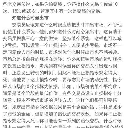
些老交易员说，如果你怕赔钱，你还搞什么交易？你做10
次、15次或20次，肯定其中有一次是赔钱的交易。
知道什么时候出市
交易员应该知道什么时候应该把头寸抽出市场。不管他
们使用什么系统，他们都知道什么时刻必须出市。这有助于
交易员摆脱三心二意的做法，坚持某个系统，这样也可以减
少亏损。可以设置一个止损指令，以便减少亏损。市场不一
定同意你入市的时机，市场对你什么时候出市也不感兴趣。
市场总是按自身的规律在运转。你必须按照市场的运动规律
来设置止损指令。考虑到有时候当你的交易头寸出现亏损
时，正是发生转机的时刻，因此不能把止损指令规定得太
死。当他要下达止损指令时，要考虑到市场的动荡性。指令
应以市场的某个指标为依据。比如，市场价的某个平均数，
通常是某个阶段的最低价位，有些交易员设立止损指令十分
随意，根本不考虑市场的运转方式。这样他们很可能要赔
钱。规定出市指令的依据如果是某个金额的话，往往是减少
了赔钱的金额，但是增加了赔钱的交易次数。如果你把止损
指令规定得太死，你可能会有一系列的赔钱交易。什么时候
退出一项交易，中止某笔交易头寸，有一条根据是“避免希望