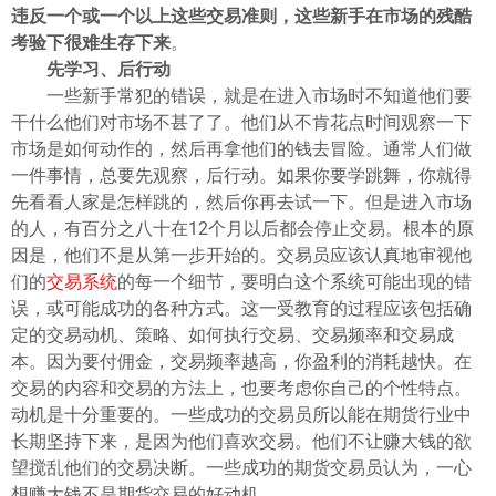
ไทย
违反一个或一个以上这些交易准则，这些新手在市场的残酷
考验下很难生存下来
。
先学习、后行动
一些新手常犯的错误，就是在进入市场时不知道他们要
干什么他们对市场不甚了了。他们从不肯花点时间观察一下
市场是如何动作的，然后再拿他们的钱去冒险。通常人们做
一件事情，总要先观察，后行动。如果你要学跳舞，你就得
先看看人家是怎样跳的，然后你再去试一下。但是进入市场
的人，有百分之八十在12个月以后都会停止交易。根本的原
因是，他们不是从第一步开始的。交易员应该认真地审视他
们的
交易系统
的每一个细节，要明白这个系统可能出现的错
误，或可能成功的各种方式。这一受教育的过程应该包括确
定的交易动机、策略、如何执行交易、交易频率和交易成
本。因为要付佣金，交易频率越高，你盈利的消耗越快。在
交易的内容和交易的方法上，也要考虑你自己的个性特点。
动机是十分重要的。一些成功的交易员所以能在期货行业中
长期坚持下来，是因为他们喜欢交易。他们不让赚大钱的欲
望搅乱他们的交易决断。一些成功的期货交易员认为，一心
想赚大钱不是期货交易的好动机。