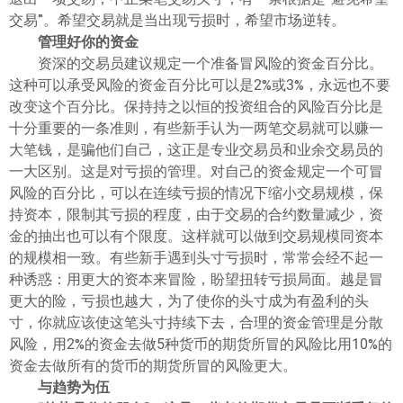
交易”。希望交易就是当出现亏损时，希望市场逆转。
管理好你的资金
资深的交易员建议规定一个准备冒风险的资金百分比。
这种可以承受风险的资金百分比可以是2%或3%，永远也不要
改变这个百分比。保持持之以恒的投资组合的风险百分比是
十分重要的一条准则，有些新手认为一两笔交易就可以赚一
大笔钱，是骗他们自己，这正是专业交易员和业余交易员的
一大区别。这是对亏损的管理。对自己的资金规定一个可冒
风险的百分比，可以在连续亏损的情况下缩小交易规模，保
持资本，限制其亏损的程度，由于交易的合约数量减少，资
金的抽出也可以有个限度。这样就可以做到交易规模同资本
的规模相一致。有些新手遇到头寸亏损时，常常会经不起一
种诱惑：用更大的资本来冒险，盼望扭转亏损局面。越是冒
更大的险，亏损也越大，为了使你的头寸成为有盈利的头
寸，你就应该使这笔头寸持续下去，合理的资金管理是分散
风险，用2%的资金去做5种货币的期货所冒的风险比用10%的
资金去做所有的货币的期货所冒的风险更大。
与趋势为伍