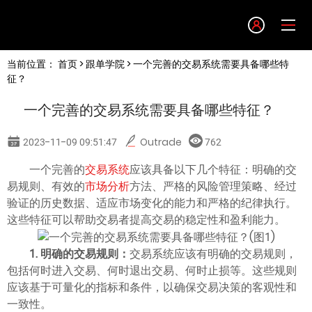
Language
当前位置：
首页
>
跟单学院
> 一个完善的交易系统需要具备哪些特
English
征？
一个完善的交易系统需要具备哪些特征？
简体中文
2023-11-09 09:51:47
Outrade
762
繁體中文
一个完善的
交易系统
应该具备以下几个特征：明确的交
易规则、有效的
市场分析
方法、严格的风险管理策略、经过
한글
验证的历史数据、适应市场变化的能力和严格的纪律执行。
这些特征可以帮助交易者提高交易的稳定性和盈利能力。
日本語
1. 明确的交易规则：
交易系统应该有明确的交易规则，
包括何时进入交易、何时退出交易、何时止损等。这些规则
Tiếng việt
应该基于可量化的指标和条件，以确保交易决策的客观性和
一致性。