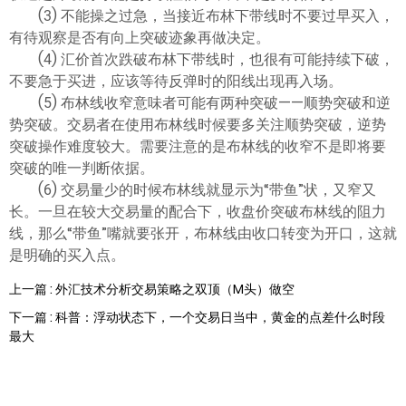
ไทย
(3) 不能操之过急，当接近布林下带线时不要过早买入，
有待观察是否有向上突破迹象再做决定。
(4) 汇价首次跌破布林下带线时，也很有可能持续下破，
不要急于买进，应该等待反弹时的阳线出现再入场。
(5) 布林线收窄意味者可能有两种突破——顺势突破和逆
势突破。交易者在使用布林线时候要多关注顺势突破，逆势
突破操作难度较大。需要注意的是布林线的收窄不是即将要
突破的唯一判断依据。
(6) 交易量少的时候布林线就显示为“带鱼”状，又窄又
长。一旦在较大交易量的配合下，收盘价突破布林线的阻力
线，那么“带鱼”嘴就要张开，布林线由收口转变为开口，这就
是明确的买入点。
上一篇 : 外汇技术分析交易策略之双顶（M头）做空
下一篇 : 科普：浮动状态下，一个交易日当中，黄金的点差什么时段
最大