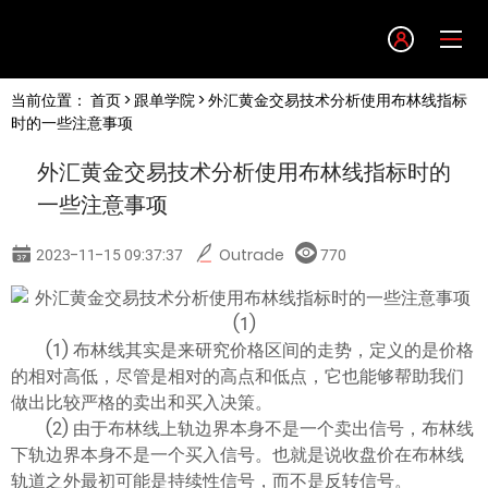
Language
当前位置：
首页
>
跟单学院
> 外汇黄金交易技术分析使用布林线指标
English
时的一些注意事项
外汇黄金交易技术分析使用布林线指标时的
简体中文
一些注意事项
繁體中文
2023-11-15 09:37:37
Outrade
770
한글
(1) 布林线其实是来研究价格区间的走势，定义的是价格
日本語
的相对高低，尽管是相对的高点和低点，它也能够帮助我们
做出比较严格的卖出和买入决策。
(2) 由于布林线上轨边界本身不是一个卖出信号，布林线
Tiếng việt
下轨边界本身不是一个买入信号。也就是说收盘价在布林线
轨道之外最初可能是持续性信号，而不是反转信号。