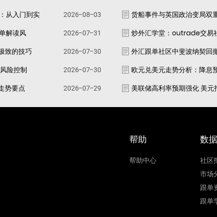
南：从入门到实
2026-08-03
货船事件与英国政治变局双
跟单解读风
2026-07-31
炒外汇学堂：outrade交
极致的技巧
2026-07-30
外汇跟单社区中斐波纳契回
资风险控制
2026-07-30
欧元兑美元走势分析：降息
走势要点
2026-07-29
美联储高利率预期强化 美元
帮助
数
帮助中心
社区
市场
跟单
跟单