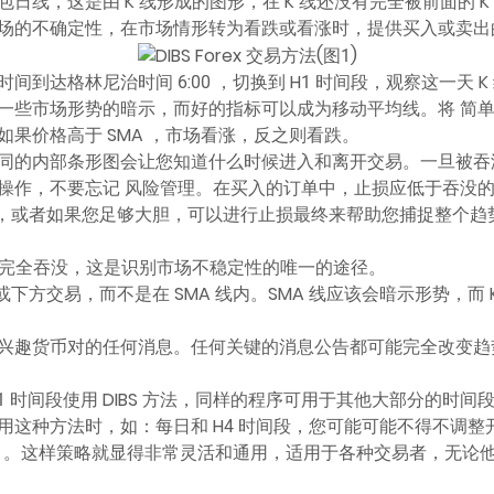
日线，这是由 K 线形成的图形，在 K 线还没有完全被前面的 
场的不确定性，在市场情形转为看跌或看涨时，提供买入或卖出
到达格林尼治时间 6:00 ，切换到 H1 时间段，观察这一天 
一些市场形势的暗示，而好的指标可以成为移动平均线。将 简单
果价格高于 SMA ，市场看涨，反之则看跌。
的内部条形图会让您知道什么时候进入和离开交易。一旦被吞没的 
操作，不要忘记 风险管理。在买入的订单中，止损应低于吞没的 
润率，或者如果您足够大胆，可以进行止损最终来帮助您捕捉整个趋
前任完全吞没，这是识别市场不稳定性的唯一的途径。
或下方交易，而不是在 SMA 线内。SMA 线应该会暗示形势，而
兴趣货币对的任何消息。任何关键的消息公告都可能完全改变趋
荐针对 H1 时间段使用 DIBS 方法，同样的程序可用于其他大部分的时
这种方法时，如：每日和 H4 时间段，您可能可能不得不调整开盘
MT）。这样策略就显得非常灵活和通用，适用于各种交易者，无