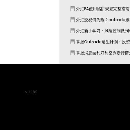
外汇EA使用陷阱规避完整指
外汇交易何为险？outrade
外汇新手学习：风险控制做到
掌握Outrade逃生计划：投
掌握消息面利好利空判断行情
v
1.18.0