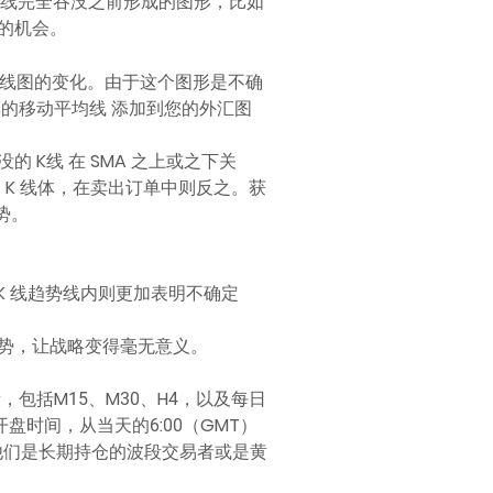
K 线完全吞没之前形成的图形，比如
的机会。
K 线图的变化。由于这个图形是不确
的移动平均线 添加到您的外汇图
K线 在 SMA 之上或之下关
K 线体，在卖出订单中则反之。获
势。
 K 线趋势线内则更加表明不确定
势，让战略变得毫无意义。
间段，包括M15、M30、H4，以及每日
时间，从当天的6:00（GMT）
论他们是长期持仓的波段交易者或是黄