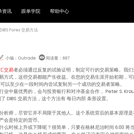
单资讯
跟单学院
帮助中心
 DIBS Forex 交易方法
小编：Outrade
阅读量：
887
汇交易
者必须通过反复的试验证明，制定可行的交易策略。我们
易方式，这些交易都能产生收益。在您的交易生涯开始初期，可
您可以至少在一段时间内尝试复制另一个成功的交易者策略。
中最优秀的，会与投资银行和对冲基金合作， Peter S. Krau
他想到了 DIBS 交易方法，这个方法有 每日内部 条形设置。
分析师，尽管它并不局限于其他人。这个系统背后的基本原理是
产会是特定的货币。
么时候上升或下降呢？很简单，只要在格林尼治时间 6:00 