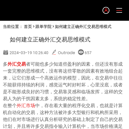
Language
当前位置：
首页
>
跟单学院
> 如何建立正确外汇交易思维模式
English
如何建立正确外汇交易思维模式
简体中文
2024-03-19 10:26:40
Outrade
657
繁體中文
多
外汇交易
者可能也多少知道些盈利的因素，但还没有形成
一套完整的思维模式，没有将这些零散的因素有效地组合起
来，让它们形成一个高效运作的模型，因此，在交易中往往
한글
不能获得持续的利润，感觉运气时好时坏，心里没底，或者
是不能形成良好的习惯，交易靠灵感和临场发挥，这样的交
日本語
易人为的干扰因素太多，系统的稳定性差。
在整个
外汇市场
中，存在着大量的程序化交易，也就是计算
机自动化的交易，这种方法被许多大型银行和机构所采用，
Tiếng việt
他们在对市场进行认真分析研究的基础上制定了自己的交易
计划，并且将许多交易指令输入计算机中，当市场价格满足