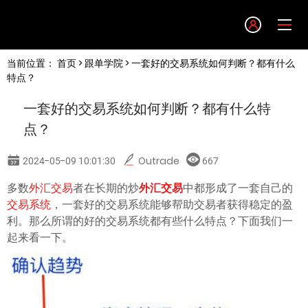
Language
当前位置：
首页
>
跟单学院
> 一套好的交易系统如何判断？都有什么
English
特点？
一套好的交易系统如何判断？都有什么特
简体中文
点？
繁體中文
2024-05-09 10:01:30
Outrade
667
多数
外汇交易
者在长期的炒
外汇交易
中都形成了一套自己的
한글
交易系统
，一套好的交易系统能够帮助交易者获得稳定的盈
利。那么所谓的好的交易系统都有些什么特点？下面我们一
日本語
起来看一下。
Tiếng việt