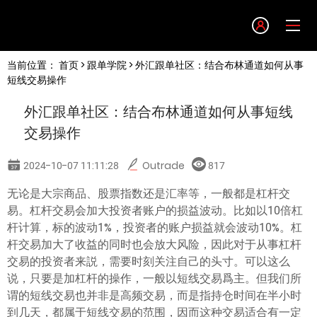
Language
当前位置：
首页
>
跟单学院
> 外汇跟单社区：结合布林通道如何从事
English
短线交易操作
外汇跟单社区：结合布林通道如何从事短线
简体中文
交易操作
繁體中文
2024-10-07 11:11:28
Outrade
817
无论是大宗商品、股票指数还是汇率等，一般都是杠杆交
한글
易。杠杆交易会加大投资者账户的损益波动。比如以10倍杠
杆计算，标的波动1%，投资者的账户损益就会波动10%。杠
日本語
杆交易加大了收益的同时也会放大风险，因此对于从事杠杆
交易的投资者来説，需要时刻关注自己的头寸。可以这么
说，只要是加杠杆的操作，一般以短线交易爲主。但我们所
Tiếng việt
谓的短线交易也并非是高频交易，而是指持仓时间在半小时
到几天，都属于短线交易的范围，因而这种交易适合有一定