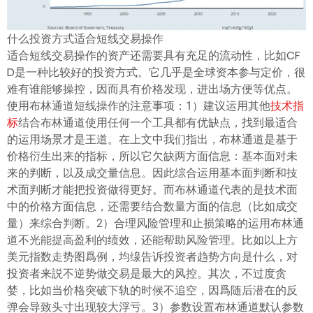
什么投资方式适合短线交易操作
适合短线交易操作的资产还需要具有充足的流动性，比如CF
D是一种比较好的投资方式。它几乎是全球资本参与定价，很
难有谁能够操控，因而具有价格发现，进出场方便等优点。
使用布林通道短线操作的注意事项：1）建议运用其他
技术指
标
结合布林通道使用任何一个工具都有优缺点，找到最适合
的运用场景才是王道。在上文中我们指出，布林通道是基于
价格衍生出来的指标，所以它欠缺两方面信息：基本面对未
来的判断，以及成交量信息。因此综合运用基本面判断和技
术面判断才能把投资做得更好。而布林通道代表的是技术面
中的价格方面信息，还需要结合数量方面的信息（比如成交
量）来综合判断。2）合理风险管理和止损策略的运用布林通
道不光能提高盈利的绩效，还能帮助风险管理。比如以上方
美元指数走势图爲例，均缐告诉投资者趋势方向是什么，对
投资者来説不逆势做交易是最大的风控。其次，不过度贪
婪，比如当价格突破下轨的时候不追空，因爲随后潜在的反
弹会导致头寸出现较大浮亏。3）参数设置布林通道默认参数