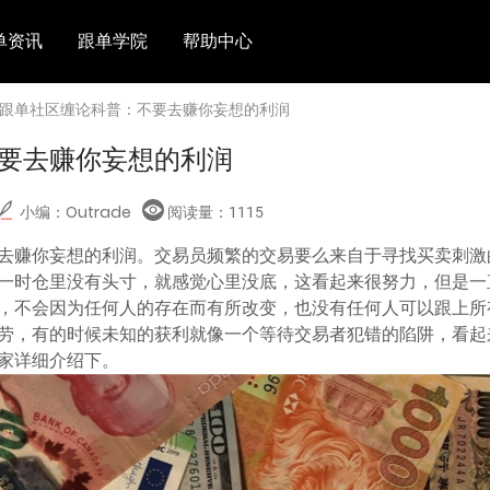
单资讯
跟单学院
帮助中心
 跟单社区缠论科普：不要去赚你妄想的利润
要去赚你妄想的利润
小编：Outrade
阅读量：
1115
去赚你妄想的利润。交易员频繁的交易要么来自于寻找买卖刺激
一时仓里没有头寸，就感觉心里没底，这看起来很努力，但是一
，不会因为任何人的存在而有所改变，也没有任何人可以跟上所
劳，有的时候未知的获利就像一个等待交易者犯错的陷阱，看起
家详细介绍下。