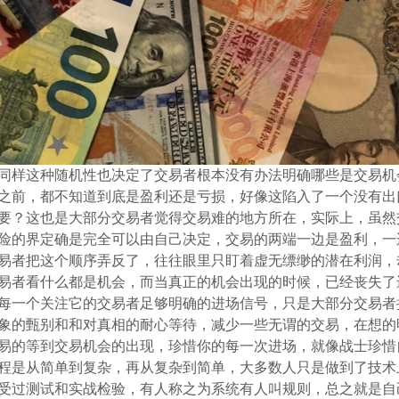
同样这种随机性也决定了交易者根本没有办法明确哪些是交易机
之前，都不知道到底是盈利还是亏损，好像这陷入了一个没有出
要？这也是大部分交易者觉得交易难的地方所在，实际上，虽然
险的界定确是完全可以由自己决定，交易的两端一边是盈利，一
易者把这个顺序弄反了，往往眼里只盯着虚无缥缈的潜在利润，
易者看什么都是机会，而当真正的机会出现的时候，已经丧失了
每一个关注它的交易者足够明确的进场信号，只是大部分交易者
象的甄别和和对真相的耐心等待，减少一些无谓的交易，在想的
易的等到交易机会的出现，珍惜你的每一次进场，就像战士珍惜
程是从简单到复杂，再从复杂到简单，大多数人只是做到了技术
受过测试和实战检验，有人称之为系统有人叫规则，总之就是自