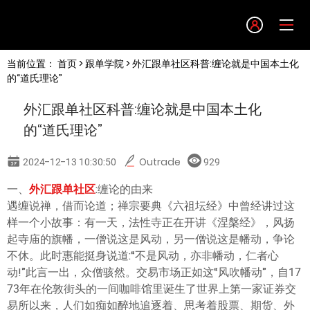
Language
当前位置：
首页
>
跟单学院
> 外汇跟单社区科普:缠论就是中国本土化
English
的“道氏理论”
外汇跟单社区科普:缠论就是中国本土化
简体中文
的“道氏理论”
繁體中文
2024-12-13 10:30:50
Outrade
929
一、
外汇跟单社区
:缠论的由来
한글
遇缠说禅，借而论道；禅宗要典《六祖坛经》中曾经讲过这
样一个小故事：有一天，法性寺正在开讲《涅槃经》，风扬
日本語
起寺庙的旗幡，一僧说这是风动，另一僧说这是幡动，争论
不休。此时惠能挺身说道:“不是风动，亦非幡动，仁者心
动!”此言一出，众僧骇然。交易市场正如这“风吹幡动”，自17
Tiếng việt
73年在伦敦街头的一间咖啡馆里诞生了世界上第一家证券交
易所以来，人们如痴如醉地追逐着、思考着股票、期货、外