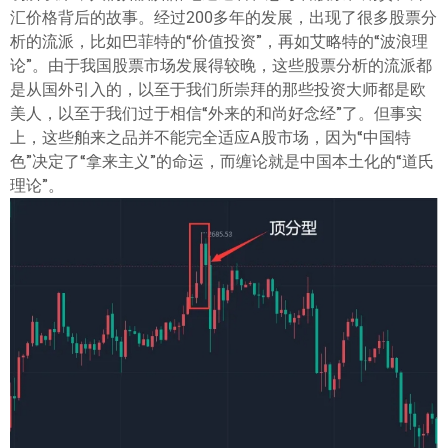
ไทย
汇价格背后的故事。经过200多年的发展，出现了很多股票分
析的流派，比如巴菲特的“价值投资”，再如艾略特的“波浪理
论”。由于我国股票市场发展得较晚，这些股票分析的流派都
是从国外引入的，以至于我们所崇拜的那些投资大师都是欧
美人，以至于我们过于相信“外来的和尚好念经”了。但事实
上，这些舶来之品并不能完全适应A股市场，因为“中国特
色”决定了“拿来主义”的命运，而缠论就是中国本土化的“道氏
理论”。