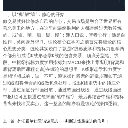
二、以“禅”解“缠”：修心的开始
做交易就好比修炼自己的内心，交易市场是融合了世界所有
善恶美丑的地方，在这里能最终胜利的人都是经过无数淬炼
的。戒“贪、嗔、痴、疑、慢”；迷人口说，智者心行；佛是自
性作，莫向身外求!1、理论核心在学习之前首先将缠论的核
心思想分类，缠论其实说白了就是K线形态学和指标力度学两
个部分组成:①K线形态学K线的包含关系、顶底分型笔、线
段、中枢②指标力度学用指标如:MACD来找出背离(顶背离和
底背离后面课程会说)在缠论的思想里，K线形态学和力度学
是相辅相成的，缺一不可，缠论操作股票的逻辑步骤如下:通
过K线图将包含的K线做包含处理，找出K线走势中的顶底分
型，通过顶底分型画出笔，通过笔画出线段，通过线段画出
中枢(也可直接通过笔来画“笔中枢”)，最后再结合中枢和指标
背离来找出买卖点。这一整套的顺序就是缠论的操作逻辑。
上一篇 : 外汇跟单社区:谐波形态——判断进场最先进的信号！