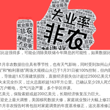
据比这强得多，可能会消除美联储今年降息的可能性，如果数据
n表示，1月非农数据往往具有季节性，也有天气影响，同时受到加州山
顿”和“帕利塞德”两场大规模山火已于1月31日被100%控制，
，导致超1.6万座建筑损毁，直接经济损失估计超过2500亿美元1
山火未完全扑灭，过火总面积超163平方公里。已确认至少28人死
2万户断电，空气污染严重，多个学区停课。
亿美元，保险索赔或超200亿美元，长期经济恢复压力巨大。
将迎史上最大调整，美国移民数据大修，家庭就业预计大幅上修23
布1月非农报告时将包括对家庭调查的年度基准修正，这次基准修