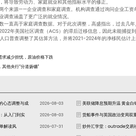
，将导致劳动力、家庭就业和其他指标水平的修正。
两个来源——企业调查和家庭调查。机构调查通过询问企业工资
业调查涵盖了更广泛的就业情况。
数一直高于家庭调查数据。对于此次调整，高盛指出，过去几年
是基于2022年美国社区调查（ACS）的滞后迁移信息，因此未能捕
口普查调整了其估算方法，并将2021-2024年的净移民估计上
＋需求减少担忧，原油价格下跌
，其他央行“分道扬镳”
的心态调整与成
2026-08-03
美联储降息预期升温 黄金白
南：从入门到实
2026-08-03
货船事件与英国政治变局双
跟单解读风
2026-07-31
炒外汇学堂：outrade交