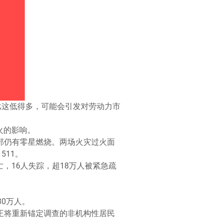
比这低得多，可能会引发对劳动力市
火的影响。
但内部仍有零星燃烧。两场火灾过火面
511。
亡，16人失踪，超18万人被紧急疏
0万人。
正将重新锚定调查的非机构性居民