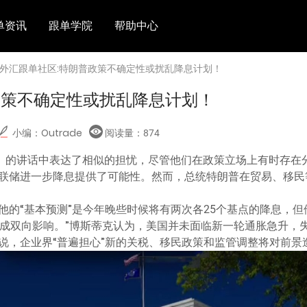
单资讯
跟单学院
帮助中心
 外汇跟单社区:特朗普政策不确定性或扰乱降息计划！
政策不确定性或扰乱降息计划！
小编：Outrade
阅读量：
874
日）的讲话中表达了相似的担忧，尽管他们在政策立场上有时存在
联储进一步降息提供了可能性。然而，总统特朗普在贸易、移民
他的“基本预测”是今年晚些时候将有两次各25个基点的降息，但
造成双向影响。”博斯蒂克认为，美国并未面临新一轮通胀急升，
说，企业界“普遍担心”新的关税、移民政策和监管调整将对前景