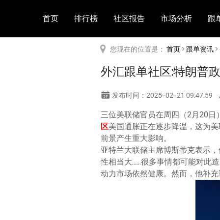
首页
排行榜
社区报告
市场分析
跟
您现在的位置是：
首页
>
跟单资讯
>
外汇跟单社区:特朗普
发布时间：2025-02-21 09:47:59
三位美联储官员在周四（2月20
区
美国通胀正在逐步降温，这为美
前景产生重大影响。
亚特兰大联储主席博斯蒂克表示，
性相当大……很多事情都可能对此
动力市场依然健康。然而，他补充