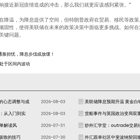
响接近新冠疫情造成的冲击，那么我们就更应该感到紧张。”
在降温，为降息提供了空间，但特朗普政府在贸易、移民等政策
顽固性，使得美联储在未来的政策决策中面临更多挑战。如何在
关键问题。
发通胀担忧，降息步伐或放缓！
：处于区间内波动
的心态调整与成
2026-08-03
美联储降息预期升温 黄金白
南：从入门到实
2026-08-03
货船事件与英国政治变局双
跟单解读风
2026-07-31
炒外汇学堂：outrade交
极致的技巧
2026-07-30
外汇跟单社区中斐波纳契回