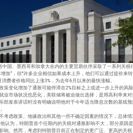
包括中国、墨西哥和加拿大在内的主要贸易伙伴采取了一系列关税
本增加”，但“许多企业相信如果成本上升，他们可以通过提价来转
月消费者价格同比上涨3%，为去年6月以来的最快涨幅。
政策变化增加了通胀可能停滞在2%目标之上或进一步上升的风
就业市场状况也恶化，美联储将被迫做出选择，是用高利率来对
乐部发表讲话时没有明确说明他对于今年适当降息次数的基线预
息。
不考虑政策、地缘政治和其他一些不确定因素的情况下，总体情
降。他认为，特朗普首个任期内的关税对通胀影响不大，部分原因
影响。然而，考虑到特朗普目前正在制定的更广泛、更高的关税