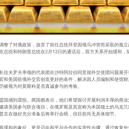
调整了对俄政策，放弃了前任总统拜登因俄乌冲突而采取的孤立
京总统和特朗普总统在2月12日的通话后，双方关系开始缓和，
长拉夫罗夫率领的代表团在沙特阿拉伯同意就外交使团问题展开
官和美国驻俄外交官创造更好的条件，解决因人员编制和使馆财
仍被视为对莫斯科是否真诚参与的考验。
盟国感到震惊。两国都表示，他们希望探讨开展利润丰厚的商业
邀请美国参与联合项目，在俄罗斯及其宣称为本国领土的乌克兰
普京在做好充分准备后将举行会晤，但目前尚无具体细节。
系缓和的象征，更是迈向和平与合作的实质性步骤。通过恢复外