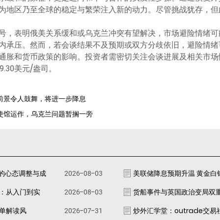
为地区乃至全球的稳定与繁荣注入新的动力。尽管挑战犹存，但
号，表明俄美关系缓和或乌克兰冲突有望解决，市场避险情绪可
内承压。然而，若会谈结果不及预期或双方分歧依旧，避险情绪
通胀和货币政策的影响。投资者需密切关注会谈进展及相关市场
9.30美元/盎司。
胀前景令人鼓舞，将进一步降息
焦使馆运作，乌克兰问题暂搁一旁
的心态调整与成
2026-08-03
美联储降息预期升温 黄金白
南：从入门到实
2026-08-03
货船事件与英国政治变局双
跟单解读风
2026-07-31
炒外汇学堂：outrade交