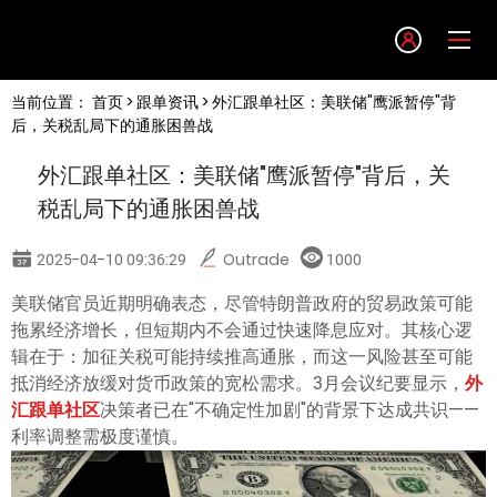
Language
当前位置：
首页
>
跟单资讯
> 外汇跟单社区：美联储"鹰派暂停"背
English
后，关税乱局下的通胀困兽战
外汇跟单社区：美联储"鹰派暂停"背后，关
简体中文
税乱局下的通胀困兽战
繁體中文
2025-04-10 09:36:29
Outrade
1000
美联储官员近期明确表态，尽管特朗普政府的贸易政策可能
한글
拖累经济增长，但短期内不会通过快速降息应对。其核心逻
辑在于：加征关税可能持续推高通胀，而这一风险甚至可能
日本語
抵消经济放缓对货币政策的宽松需求。3月会议纪要显示，
外
汇跟单社区
决策者已在"不确定性加剧"的背景下达成共识——
利率调整需极度谨慎。
Tiếng việt