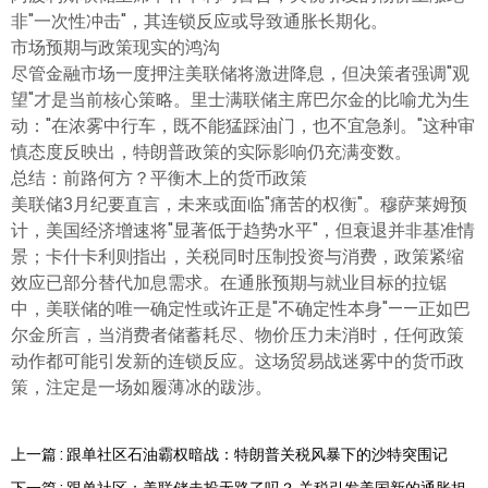
非"一次性冲击"，其连锁反应或导致通胀长期化。
市场预期与政策现实的鸿沟
尽管金融市场一度押注美联储将激进降息，但决策者强调"观
望"才是当前核心策略。里士满联储主席巴尔金的比喻尤为生
动："在浓雾中行车，既不能猛踩油门，也不宜急刹。"这种审
慎态度反映出，特朗普政策的实际影响仍充满变数。
总结：前路何方？平衡木上的货币政策
美联储3月纪要直言，未来或面临"痛苦的权衡"。穆萨莱姆预
计，美国经济增速将"显著低于趋势水平"，但衰退并非基准情
景；卡什卡利则指出，关税同时压制投资与消费，政策紧缩
效应已部分替代加息需求。在通胀预期与就业目标的拉锯
中，美联储的唯一确定性或许正是"不确定性本身"——正如巴
尔金所言，当消费者储蓄耗尽、物价压力未消时，任何政策
动作都可能引发新的连锁反应。这场贸易战迷雾中的货币政
策，注定是一场如履薄冰的跋涉。
上一篇 : 跟单社区石油霸权暗战：特朗普关税风暴下的沙特突围记
下一篇 : 跟单社区：美联储走投无路了吗？ 关税引发美国新的通胀担