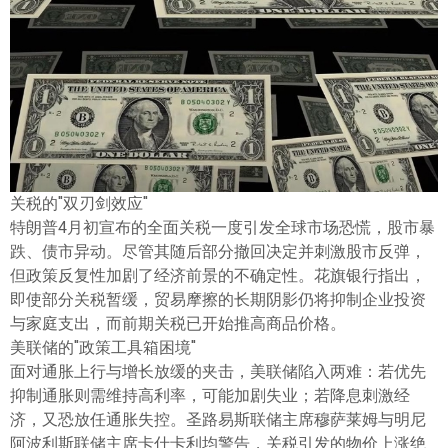
ไทย
关税的"双刃剑效应"
特朗普4月初宣布的全面关税一度引发全球市场恐慌，股市暴
跌、债市异动。尽管其随后部分撤回决定并刺激股市反弹，
但政策反复性加剧了经济前景的不确定性。花旗银行指出，
即使部分关税暂缓，贸易摩擦的长期阴影仍将抑制企业投资
与家庭支出，而前期关税已开始推高商品价格。
美联储的"政策工具箱困境"
面对通胀上行与增长放缓的夹击，美联储陷入两难：若优先
抑制通胀则需维持高利率，可能加剧失业；若降息刺激经
济，又恐放任通胀失控。圣路易斯联储主席穆萨莱姆与明尼
阿波利斯联储主席卡什卡利均警告，关税引发的物价上涨绝