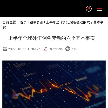
Language
当前位置：
首页
>
跟单资讯
> 上半年全球外汇储备变动的六个基本事
English
实
上半年全球外汇储备变动的六个基本事实
简体中文
2022-10-11 15:04:24
Outrade
736
繁體中文
한글
日本語
Tiếng việt