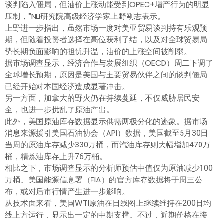
谈判陷入僵局，但油价上涨动能受到OPEC+增产行为的明显
压制，”NLI研究院高级经济学家上野剛志表示。
上野进一步指出，虽然市场一度对美亚贸易谈判持有乐观预
期，但随着投资者选择在高位获利了结，以及对全球贸易局
势长期负面影响的担忧升温，油价的上涨空间被削弱。
据市场调查显示，经济合作与发展组织（OECD）周二下调了
全球增长预期，原因是美国与主要贸易伙伴之间的谈判僵局
已经开始对本国经济造成显著冲击。
另一方面，加拿大的野火仍在持续蔓延，不仅威胁居民安
全，也进一步扰乱了原油产出。
此外，美国原油库存数据显示供需两极分化的迹象。据市场
消息来源援引美国石油协会（API）数据，美国截至5月30日
当周的原油库存减少330万桶，而汽油库存则大幅增加470万
桶，精炼油库存上升76万桶。
相比之下，市场调查显示的分析师预估中值仅为原油减少100
万桶。美国能源信息署（EIA）的官方库存数据将于周三公
布，或对后市行情产生进一步影响。
从技术面来看，美国WTI原油在日线图上继续维持在200日均
线上方运行，显示出一定的中期支撑。不过，近期价格在接