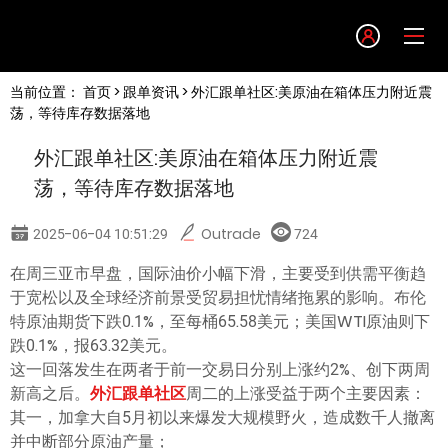
Language
当前位置：
首页
>
跟单资讯
> 外汇跟单社区:美原油在箱体压力附近震
English
荡，等待库存数据落地
外汇跟单社区:美原油在箱体压力附近震
简体中文
荡，等待库存数据落地
繁體中文
2025-06-04 10:51:29
Outrade
724
在周三亚市早盘，国际油价小幅下滑，主要受到供需平衡趋
한글
于宽松以及全球经济前景受贸易担忧情绪拖累的影响。布伦
特原油期货下跌0.1%，至每桶65.58美元；美国WTI原油则下
日本語
跌0.1%，报63.32美元。
这一回落发生在两者于前一交易日分别上涨约2%、创下两周
新高之后。
外汇跟单社区
周二的上涨受益于两个主要因素：
Tiếng việt
其一，加拿大自5月初以来爆发大规模野火，造成数千人撤离
并中断部分原油产量；