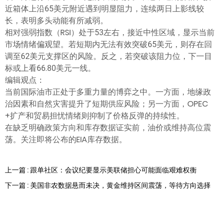
近箱体上沿65美元附近遇到明显阻力，连续两日上影线较
长，表明多头动能有所减弱。
相对强弱指数（RSI）处于53左右，接近中性区域，显示当前
市场情绪偏观望。若短期内无法有效突破65美元，则存在回
调至62美元支撑区的风险。反之，若突破该阻力位，下一目
标或上看66.80美元一线。
编辑观点：
当前国际油市正处于多重力量的博弈之中。一方面，地缘政
治因素和自然灾害提升了短期供应风险；另一方面，OPEC
+扩产和贸易担忧情绪则抑制了价格反弹的持续性。
在缺乏明确政策方向和库存数据证实前，油价或维持高位震
荡。关注即将公布的EIA库存数据。
上一篇 : 跟单社区：会议纪要显示美联储担心可能面临艰难权衡
下一篇 : 美国非农数据悬而未决，黄金维持区间震荡，等待方向选择