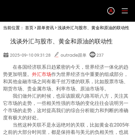
Language
当前位置：
首页
>
跟单资讯
> 浅谈外汇与股市、黄金和原油的联动性
English
浅谈外汇与股市、黄金和原油的联动性
简体中文
2025-09-10 09:31:28
outrade跟单
237
繁體中文
在各国经济联系日趋紧密的今天，世界经济一体化的趋
势更加明显。
外汇市场
作为世界经济当中重要的组成部分，
和其他金融市场之间有着千丝万缕的联系，比如股票市场、
한글
期货市场、贵金属市场、利率市场、原油市场等。
我们做外汇的时候，也应该眼观六路耳听八方，关注其
日本語
它市场的走势，一些相关性强的市场的变化往往会说明另一
个市场的走势，这对提高我们的综合分析能力和判断的准确
度有极大的好处。
Tiếng việt
当然这种关联不是永远绝对的关联，比如黄金在2005年
之前的大部分时间里，都是保持着与美元的负相关性，也就