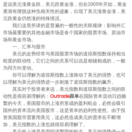
ไทย
是说美元涨黄金跌，美元跌黄金涨，但在2005年开始，黄金
逐渐有摆脱这种负相关性的迹象，出现了美元涨黄金涨，美
元跌黄金仍然涨的特殊情况。
我们这里所讲的是普遍的一般性的关联规律：影响外汇
市场最重要的其他金融市场是各个国家的股票市场、原油市
场和黄金市场。
一、汇率与股市
美元的走势经常与美国股票市场的道琼斯指数保持相当
程度的联动性，它们之间的关系可以说是相辅相成的，一般
为同方向变动。
你可以理解为道琼斯指数上涨推动了美元的强势，也可
以理解为美元的强势进一步刺激了道琼斯指数的飙升。
其实对于投资者来说，美元指数和道琼斯指数之间的联
动性是很容易理解的：
Outrade
跟单
在国际资本流动日趋频
繁的今天，美国股市的上涨所形成的盈利机会，必然会吸引
国外的资本流向美国股市，这是资本的趋利性使然。由于投
资美国股市需要用美元，这必然造成美元的需求在不断增
加，美元指数的上涨也就很容易理解了。
美元的上涨是美国经济繁荣的标志。美元的强势进一步