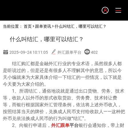
Language
当前位置：
首页
>
跟单资讯
> 什么叫结汇，哪里可以结汇？
English
什么叫结汇，哪里可以结汇？
简体中文
2025-09-24 10:11:05
外汇跟单平台
402
繁體中文
结汇购汇都是金融外汇行业的专业术语，虽然很多人都
是听说过的，但是还是有很多人不理解其中的意思，所以今
天小编就来为大家具体介绍一下结汇的一些情况，以下就是
한글
今天要为大家介绍的。
1、所谓结汇，通俗地说就是通过出口货物、劳务、技术
日本語
等，收款人以外币的形式收取货款、劳务费、技术转让费
等，而银行根据国家外汇管理条例，依法将上述外币收入，
按照结算当天的牌价，兑换成人民币支付给收款人——这种把
Tiếng việt
外币兑依法换成人民币的行为叫做“结汇”。
2、向银行申请后，
外汇跟单
平台
银行会通知你，带上财