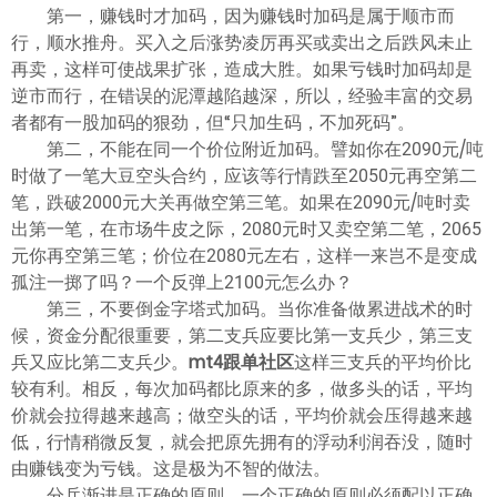
ไทย
第一，赚钱时才加码，因为赚钱时加码是属于顺市而
行，顺水推舟。买入之后涨势凌厉再买或卖出之后跌风未止
再卖，这样可使战果扩张，造成大胜。如果亏钱时加码却是
逆市而行，在错误的泥潭越陷越深，所以，经验丰富的交易
者都有一股加码的狠劲，但“只加生码，不加死码”。
第二，不能在同一个价位附近加码。譬如你在2090元/吨
时做了一笔大豆空头合约，应该等行情跌至2050元再空第二
笔，跌破2000元大关再做空第三笔。如果在2090元/吨时卖
出第一笔，在市场牛皮之际，2080元时又卖空第二笔，2065
元你再空第三笔；价位在2080元左右，这样一来岂不是变成
孤注一掷了吗？一个反弹上2100元怎么办？
第三，不要倒金字塔式加码。当你准备做累进战术的时
候，资金分配很重要，第二支兵应要比第一支兵少，第三支
兵又应比第二支兵少。
mt4跟单社区
这样三支兵的平均价比
较有利。相反，每次加码都比原来的多，做多头的话，平均
价就会拉得越来越高；做空头的话，平均价就会压得越来越
低，行情稍微反复，就会把原先拥有的浮动利润吞没，随时
由赚钱变为亏钱。这是极为不智的做法。
分兵渐进是正确的原则。一个正确的原则必须配以正确