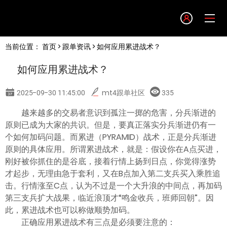
Language
当前位置：
首页
>
跟单资讯
> 如何应用累进战术？
English
如何应用累进战术？
简体中文
2025-09-30 11:45:00
mt4跟单社区
335
繁體中文
越来越多的交易者意识到孤注一掷的危害，分兵渐进的
原则已成为大家的共识。但是，要真正落实分兵渐进仍有一
个如何加码问题。而累进（PYRAMID）战术，正是分兵渐进
한글
原则的具体应用。所谓累进战术，就是：假设你在A点买进，
刚好被你抓住的是谷底，接着行情上扬到日点，你觉得涨势
日本語
才起步，无理由急于套利，又在B点加入第二支兵买入乘胜追
击。行情涨至C点，认为不过是一个大升浪的中间点，再加码
第三支兵扩大战果，临近浪顶才“鸣金收兵，班师回朝”。因
Tiếng việt
此，累进战术也可以称做顺势加码。
正确应用累进战术有三点是必须要注意的：