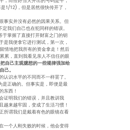
牛，而恰好当天开出的号码是牛，
1/12)，但是居然很快传开了，
跟事实并没有必然的因果关系。但
不定我们自己也在犯同样的错误。
等于掌握了直接打开财富之门的钥
于是我便拿它进行测试，第一次，
不留情地把我所有的资金拿走！然后
债累累，直到我看见亲人不信任的眼
常把自己主观臆想的一些规律强加给
自己。
的认识水平的不同而不一样罢了。
为是正确的。但事实是，即便是最
的东西！
会证明我们的错误，并且教训我
且越来越牢固，变成了生活习惯！
正所谓我们是戴着有色的眼镜在看
在一个人刚失败的时候，他会变得