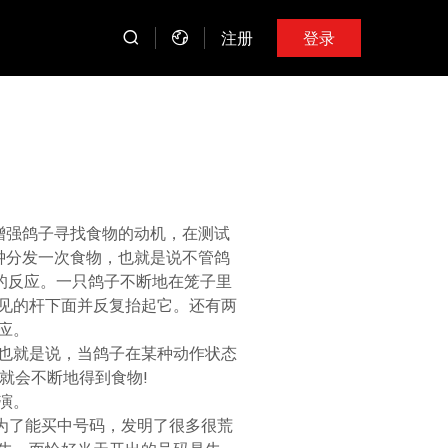
注册
登录
增强鸽子寻找食物的动机，在测试
钟分发一次食物，也就是说不管鸽
的反应。一只鸽子不断地在笼子里
见的杆下面并反复抬起它。还有两
应。
也就是说，当鸽子在某种动作状态
就会不断地得到食物!
演。
为了能买中号码，发明了很多很荒