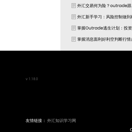
外汇交易何为险？outrade
外汇新手学习：风险控制做到
掌握Outrade逃生计划：投
掌握消息面利好利空判断行情
v
1.18.0
友情链接：
外汇知识学习网