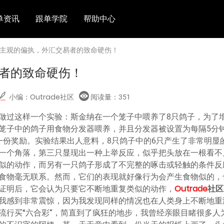
单资讯
跟单学院
帮助中心
 主观的偏执，外汇交易者的致命硬伤！
者的致命硬伤！
小编：Outrade社区
阅读量：
351
做过这样一个实验：斯金纳在一个笼子中喂养了8只鸽子，为了
笼子中的鸽子用食物分发器喂养，并且分发器被设置为每隔5分
一份奖励。实验结果出人意料，8只鸽子中的6只产生了非常明显
一个角落，第三只显现出一种上举反应，似乎把头放在一根看不
似的动作，而另有一只鸽子形成了不完整的啄击或轻触的条件反
食物毫无联系。然而，它们的表现就好像行为会产生食物似的，
证明后，它会认为只要它不断地重复类似的动作，
Outrade
社区
我感到非常震惊，因为我发现同样的情况也在人类身上不断地重
流行买“六合彩”，简直到了疯狂的地步，我曾经亲眼目睹很多人