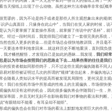
的不识字的阿姨，某一天无意中看到一份当天的报纸上画了一头
当天报纸上出现了什么动物。虽然这种方法准确率非常低(概率是
很荒谬的，因为不论是鸽子或者是那些人所主观想象出来的规律
不识庐山真面目，只缘身在此山中”，当我们在笑人家的时候，说
是认为只要掌握了某套操作系统，就掌握了传说中的“圣杯”，就
究。经过一段时间后，我觉得我已经建立了一套很完美的系统，
当然也投入更多的资金……但是市场总会很快地教训我，并且毫
一天要连本带利地拿回来……就这样历史不断地重演，直到我负
时，我才幡然醒悟，才发现自己是如此的愚昧……我发现，
我们经
总是以为市场会按照我们的思路走下去……结果伤害的往往是我们
分的投资者都如同那些鸽子，只不过这些主观的偏执随着不同人
容易对那些被证明过几次的所谓的“规律”迷信起来，并偏执地认
常会随着人类知识水平的提高而被发现其局限性，更何况是主观
此！我们在投机市场中所形成的性格上的主观偏执，市场很快便
观偏执却没有这样的机会，因此很多偏执将会伴随我们一生，并
根深蒂固，并且无时无刻不在影响着我们对事物的看法和判断。
说“有眼睛却不能看，有耳朵却不能听”。
形成的偏执也会在我们对市场的看法上默默地发挥巨大的作用。