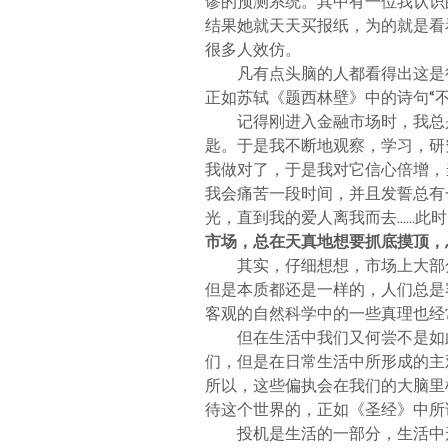
谬的预测系统。其中有一位我认识
结果她就天天买报纸，为的就是看看
很多人效仿。
凡有点头脑的人都看得出这是
正如苏轼《题西林壁》中的诗句“
记得刚进入金融市场时，我总
匙。于是我不断地观察，学习，研
我做对了，于是我对它信心倍增，
我会痛苦一段时间，并且发誓总有
光，直到我的爱人离我而去……此
市场，总在天真地想要抓底摸顶，
其实，仔细想想，市场上大部
但是本质都还是一样的，人们总是
客观的自然科学中的一些真理也经
但在生活中我们又何尝不是如
们，但是在日常生活中所形成的主
所以，这些偏执会在我们的大脑里
待这个世界的，正如《圣经》中所
投机是生活的一部分，生活中