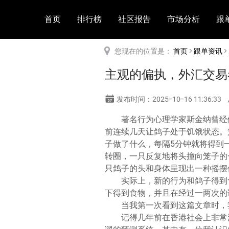
首页
排行榜
社区报告
市场分析
跟
您现在的位置是：
首页
>
跟单资讯
>
主观的偏执，外汇交易
发布时间：2025-10-16 11:36:33
著名行为心理学家斯金纳曾经
前连续几天让鸽子处于饥饿状态。
子做了什么，每隔5分钟就将得到
转圈，一只反复地将头撞向笼子的
只鸽子的头和身体呈现出一种摇摆
实际上，新的行为和鸽子得到
下得到食物，并且在经过一两次的
当我第一次看到这篇文章时，
记得几年前在香港社会上非常