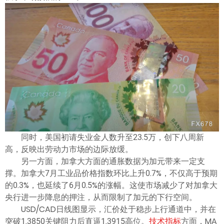
ไทย
同时，美国初请失业金人数升至23.5万，创下八周新
高，反映出劳动力市场的边际放缓。
另一方面，加拿大方面的通胀数据为加元带来一定支
撑。加拿大7月工业品价格指数环比上升0.7%，不仅高于预期
的0.3%，也延续了6月0.5%的涨幅。这使市场减少了对加拿大
央行进一步降息的押注，从而限制了加元的下行空间。
USD/CAD日线图显示，汇价处于稳步上行通道中，并在
突破1.3850关键阻力后直逼1.3915高位。
技术指标
方面，MA