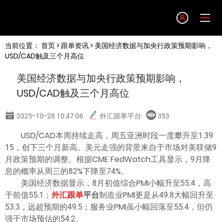
Language
当前位置：
首页
>
跟单资讯
> 美国经济数据与加央行政策预期影响，
English
USD/CAD触及三个月高位
美国经济数据与加央行政策预期影响，
简体中文
USD/CAD触及三个月高位
繁體中文
2025-10-28 10:47:06
外汇跟单平台
353
USD/CAD本周持续走高，周五亚洲时段一度攀升至1.39
한글
15，创下三个月新高。美元走强的背景来自于市场对美联储9
月政策预期的调整。根据CME FedWatch工具显示，9月降
日本語
息的概率从周三的82%下降至74%。
美国经济数据显示，8月初值综合PMI小幅升至55.4，高
于前值55.1；
外汇跟单
平台
制造业PMI更是从49.8大幅回升至
Tiếng việt
53.3，远超预期的49.5；服务业PMI虽小幅回落至55.4，但仍
强于市场预估的54.2。