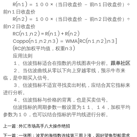
ไทย
R(n１) ＝ １００ ×（当日收盘价 － 前n１日收盘价）÷
前n１日收盘价
R(n２) ＝ １００ ×（当日收盘价 － 前n２日收盘价）÷
前n２日收盘价
RC(n１,n２) = R(n１) + R(n２)
Coppo(n１,n２,n３) ＝ WMA[RC(n１,n２),n３]
(RC的加权平均值，权重n３)
应用法则
１、估波指标适合在指数的月线图表中分析。
跟单社区
２、当估波曲线从零以下向上穿越零线，预示牛市来
临，是中期买入信号。
３、估波指标不适宜寻找卖出时机，应结合其它指标来
进行分析。
４、估波指标与价格的背离，也是买卖信号。
估波指标的周期参数一般设置为１１、１４，加权平均
参数为１０，也可以结合指标的平均线进行分析。
上一篇 : 外汇市场高手八大操作绝招
下一篇 : 一张图：波罗的海指数连续第三周上涨，因好望角型船需求