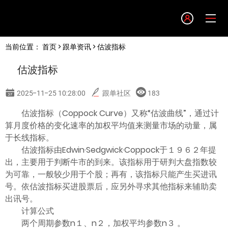
Language
当前位置：
首页
>
跟单资讯
> 估波指标
English
估波指标
简体中文
2025-11-25 10:28:00
跟单社区
183
繁體中文
估波指标（Coppock Curve）又称“估波曲线”，通过计
算月度价格的变化速率的加权平均值来测量市场的动量，属
于长线指标。
한글
估波指标由Edwin·Sedgwick·Coppock于１９６２年提
出，主要用于判断牛市的到来。该指标用于研判大盘指数较
日本語
为可靠，一般较少用于个股；再有，该指标只能产生买进讯
号。依估波指标买进股票后，应另外寻求其他指标来辅助卖
出讯号。
Tiếng việt
计算公式
两个周期参数n１、n２，加权平均参数n３ 。