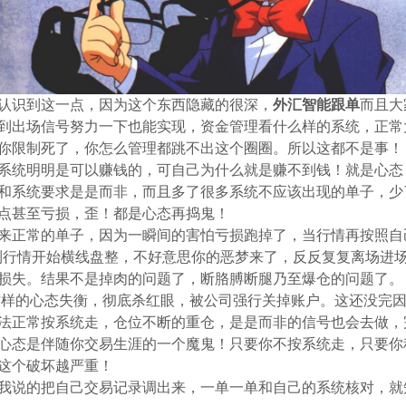
认识到这一点，因为这个东西隐藏的很深，
外汇智能跟单
而且大
到出场信号努力一下也能实现，资金管理看什么样的系统，正常
你限制死了，你怎么管理都跳不出这个圈圈。所以这都不是事！
系统明明是可以赚钱的，可自己为什么就是赚不到钱！就是心态
和系统要求是是而非，而且多了很多系统不应该出现的单子，少
点甚至亏损，歪！都是心态再捣鬼！
来正常的单子，因为一瞬间的害怕亏损跑掉了，当行情再按照自
碰到行情开始横线盘整，不好意思你的恶梦来了，反反复复离场进
损失。结果不是掉肉的问题了，断胳膊断腿乃至爆仓的问题了。（
这样的心态失衡，彻底杀红眼，被公司强行关掉账户。这还没完
法正常按系统走，仓位不断的重仓，是是而非的信号也会去做，
心态是伴随你交易生涯的一个魔鬼！只要你不按系统走，只要你
这个破坏越严重！
我说的把自己交易记录调出来，一单一单和自己的系统核对，就