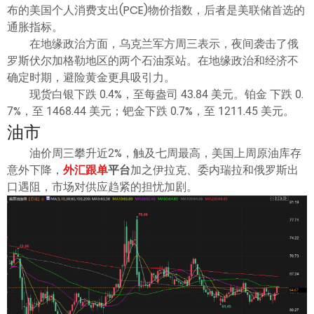
布的美国个人消费支出(PCE)物价指数，后者是美联储首选的
通胀指标。
在地缘政治方面，乌克兰军方周三表示，夜间袭击了俄
罗斯伏尔加格勒地区的两个石油泵站。在地缘政治和经济不
确定时期，避险黄金更具吸引力。
现货白银下跌 0.4%，至每盎司 43.84 美元。铂金 下跌 0.
7%，至 1468.44 美元；钯金下跌 0.7%，至 1211.45 美元。
油市
油价周三攀升近2%，触及七周最高，美国上周原油库存
意外下降，
外汇跟单
平台
加之伊拉克、委内瑞拉和俄罗斯出
口遇阻，市场对供应趋紧的担忧加剧。