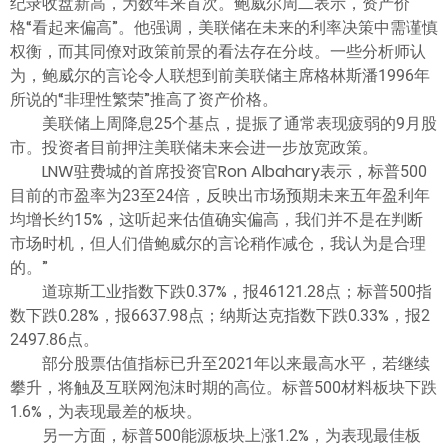
纪录收盘新高，为数年来首次。鲍威尔周二表示，资产价
格“看起来偏高”。他强调，美联储在未来的利率决策中需谨慎
权衡，而其同僚对政策前景的看法存在分歧。一些分析师认
为，鲍威尔的言论令人联想到前美联储主席格林斯潘1996年
所说的“非理性繁荣”推高了资产价格。
美联储上周降息25个基点，提振了通常表现疲弱的9月股
市。投资者目前押注美联储未来会进一步放宽政策。
LNW驻费城的首席投资官Ron Albahary表示，标普500
目前的市盈率为23至24倍，反映出市场预期未来五年盈利年
均增长约15%，这听起来估值确实偏高，我们并不是在判断
市场时机，但人们借鲍威尔的言论稍作减仓，我认为是合理
的。”
道琼斯工业指数下跌0.37%，报46121.28点；标普500指
数下跌0.28%，报6637.98点；纳斯达克指数下跌0.33%，报2
2497.86点。
部分股票估值指标已升至2021年以来最高水平，若继续
攀升，将触及互联网泡沫时期的高位。标普500材料板块下跌
1.6%，为表现最差的板块。
另一方面，标普500能源板块上涨1.2%，为表现最佳板