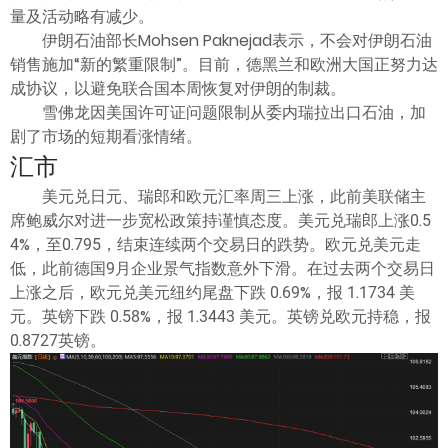
量及活动略有减少。
伊朗石油部长Mohsen Paknejad表示，不会对伊朗石油
销售施加“新的繁重限制”。目前，德黑兰和欧洲大国正努力达
成协议，以避免联合国本周恢复对伊朗的制裁。
雪佛龙因美国许可证问题限制从委内瑞拉出口石油，加
剧了市场的短期看涨情绪。
汇市
美元兑日元、瑞郎和欧元汇率周三上涨，此前美联储主
席鲍威尔对进一步宽松政策持谨慎态度。美元兑瑞郎上涨0.5
4%，至0.795，结束连续两个交易日的跌势。欧元兑美元走
低，此前德国9月企业景气指数意外下滑。在过去两个交易日
上涨之后，欧元兑美元纽约尾盘下跌 0.69%，报 1.1734 美
元。英镑下跌 0.58%，报 1.3443 美元。英镑兑欧元持稳，报
0.8727英镑。