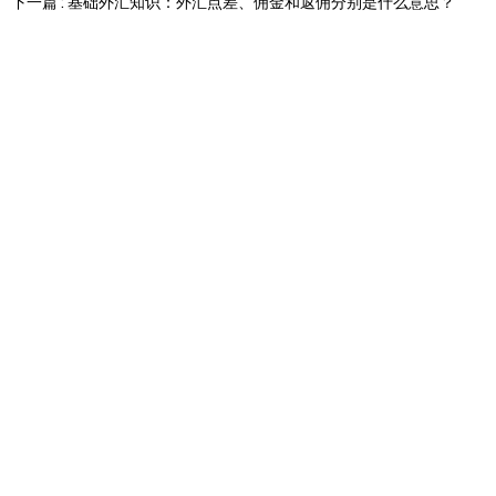
下一篇 : 基础外汇知识：外汇点差、佣金和返佣分别是什么意思？