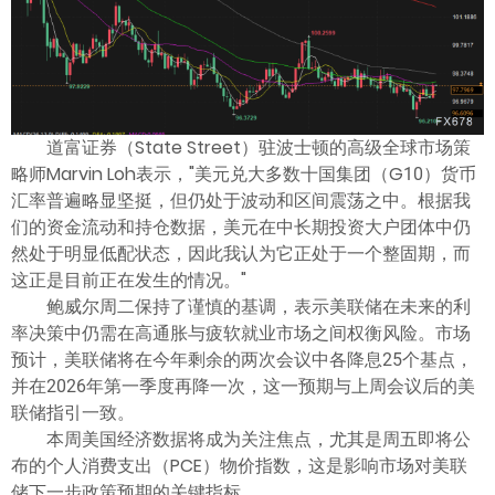
道富证券（State Street）驻波士顿的高级全球市场策
略师Marvin Loh表示，"美元兑大多数十国集团（G10）货币
汇率普遍略显坚挺，但仍处于波动和区间震荡之中。根据我
们的资金流动和持仓数据，美元在中长期投资大户团体中仍
然处于明显低配状态，因此我认为它正处于一个整固期，而
这正是目前正在发生的情况。"
鲍威尔周二保持了谨慎的基调，表示美联储在未来的利
率决策中仍需在高通胀与疲软就业市场之间权衡风险。市场
预计，美联储将在今年剩余的两次会议中各降息25个基点，
并在2026年第一季度再降一次，这一预期与上周会议后的美
联储指引一致。
本周美国经济数据将成为关注焦点，尤其是周五即将公
布的个人消费支出（PCE）物价指数，这是影响市场对美联
储下一步政策预期的关键指标。