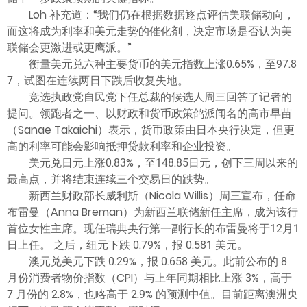
Loh 补充道：“我们仍在根据数据逐点评估美联储动向，
而这将成为利率和美元走势的催化剂，决定市场是否认为美
联储会更激进或更鹰派。”
衡量美元兑六种主要货币的美元指数上涨0.65%，至97.8
7，试图在连续两日下跌后收复失地。
竞选执政党自民党下任总裁的候选人周三回答了记者的
提问。领跑者之一、以财政和货币政策鸽派闻名的高市早苗
（Sanae Takaichi）表示，货币政策由日本央行决定，但更
高的利率可能会影响抵押贷款利率和企业投资。
美元兑日元上涨0.83%，至148.85日元，创下三周以来的
最高点，并将结束连续三个交易日的跌势。
新西兰财政部长威利斯（Nicola Willis）周三宣布，任命
布雷曼（Anna Breman）为新西兰联储新任主席，成为该行
首位女性主席。现任瑞典央行第一副行长的布雷曼将于12月1
日上任。 之后，纽元下跌 0.79%，报 0.581 美元。
澳元兑美元下跌 0.29%，报 0.658 美元。此前公布的 8
月份消费者物价指数（CPI）与上年同期相比上涨 3%，高于
7 月份的 2.8%，也略高于 2.9% 的预测中值。目前距离澳洲央