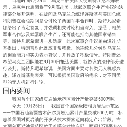
当地时间9月24日，乌克兰驻美国大使斯特凡尼希娜表
示，乌克兰代表团将于9月底赴美，就武器联合生产协议的法
律部分展开谈判。在被问及乌克兰总统泽连斯基与美国总统
特朗普在会晤期间是否讨论了两国军事合作时，斯特凡尼希
娜给出了肯定答复，并强调相关讨论相当深入。据悉，相关
军事合作涉及武器联合生产，还可能包括向其他国家销售
等。斯特凡尼希娜进一步透露，此次军事合作议题由泽连斯
基提出，特朗普对此反应非常积极。他连续几分钟对乌克兰
的创新能力和实力表示赞叹，并释放了积极信号。特朗普还
希望乌克兰团队能在9月30日抵达美国，就协议的法律部分进
行谈判。斯特凡尼希娜说，美国方面主要对各类无人机感兴
趣。泽连斯基则表示，可以根据美国政府的需求，对不同类
型的无人机进行讨论。
国内要闻
我国首个国家级页岩油示范区累计产量突破500万吨
今天（9月25日），我国首个国家级陆相页岩油示范区
——中国石油新疆吉木萨尔页岩油累计产量突破500万吨，标
志着我国对页岩油的开发从技术探索迈向稳定产出阶段。吉
木萨尔页岩油示范区位于准噶尔盆地东部，面积1278平方公