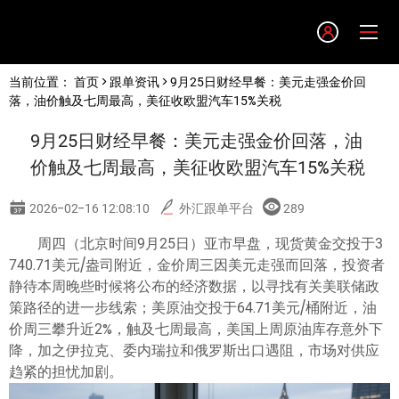
Language
当前位置：
首页
>
跟单资讯
> 9月25日财经早餐：美元走强金价回
English
落，油价触及七周最高，美征收欧盟汽车15%关税
9月25日财经早餐：美元走强金价回落，油
简体中文
价触及七周最高，美征收欧盟汽车15%关税
繁體中文
2026-02-16 12:08:10
外汇跟单平台
289
周四（北京时间9月25日）亚市早盘，现货黄金交投于3
한글
740.71美元/盎司附近，金价周三因美元走强而回落，投资者
静待本周晚些时候将公布的经济数据，以寻找有关美联储政
日本語
策路径的进一步线索；美原油交投于64.71美元/桶附近，油
价周三攀升近2%，触及七周最高，美国上周原油库存意外下
降，加之伊拉克、委内瑞拉和俄罗斯出口遇阻，市场对供应
Tiếng việt
趋紧的担忧加剧。