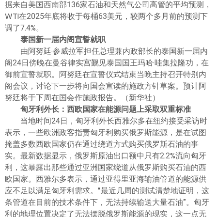
据来自美国西南部136家石油和天然气公司高管的平均预测，
WTI在2025年底将收于每桶63美元，较两个多月前的预测下
调了7.4%。
泰国新一届内阁宣誓就职
由阿努廷·参威拉军担任总理兼内政部长的泰国新一届内
阁24日傍晚在曼谷律实宫觐见泰国国王玛哈·哇集拉隆功，在
御前宣誓就职。阿努廷在宣誓仪式结束当晚主持召开特别内
阁会议，讨论下一步将向国会宣读的施政方针草案。预计阿
努廷将于下周在国会作施政报告。（新华社）
匈牙利外长：西欧国家在能源问题上采取双重标准
当地时间24日，匈牙利外长西雅尔多在纽约接受采访时
表示，一些欧洲政客指责匈牙利购买俄罗斯能源，是在试图
掩盖多数西欧国家仍在通过绕道方式购买俄罗斯石油的事
实。最新数据显示，俄罗斯原油出口额中只有2.2%流向匈牙
利，这暴露出那些通过亚洲国家绕道从俄罗斯购买石油的西
欧国家。西雅尔多表示，通过亚得里亚海输油管道的能源供
应不足以满足匈牙利需求。“最近几周的测试清楚地证明，这
条管道在目前的技术条件下，无法持续输送大量石油”。匈牙
利的地理位置决定了无法摆脱俄罗斯能源的现实，这一点无