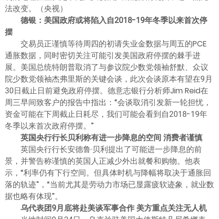
法改变。（央视）
德银：美国政府或将陷入自2018-19年冬季以来首次停
摆
交易员正谨慎等待周四的初请失业金数据与周五的PCE
通胀数据，同时密切关注可能引发美国政府停摆的棘手进
展。美国总统特朗普取消了与参议院少数党领袖舒默、众议
院少数党领袖杰弗里斯的关键会谈，此次会谈原本有望在9月
30日截止日前避免政府停摆。德意志银行分析师Jim Reid在
周三早间致客户的报告中指出：“会谈取消引发新一轮担忧，
资金可能在下周截止日耗尽，我们可能会看到自2018-19年
冬季以来首次政府停摆。”
英国央行行长贝利称有进一步降息的空间 消费者谨慎
英国央行行长安德鲁·贝利提出了可能进一步降息的前
景，并警告称谨慎的英国人正减少外出就餐和购物。他表
示，“利率仍有下行空间。但具体时机与降幅将取决于通胀回
落的轨迹”，“当前尤其是劳动力市场已显露疲软迹象，就业数
据也略有体现”。
乌代表团9月底将赴美谈军事合作 美方重点关注无人机