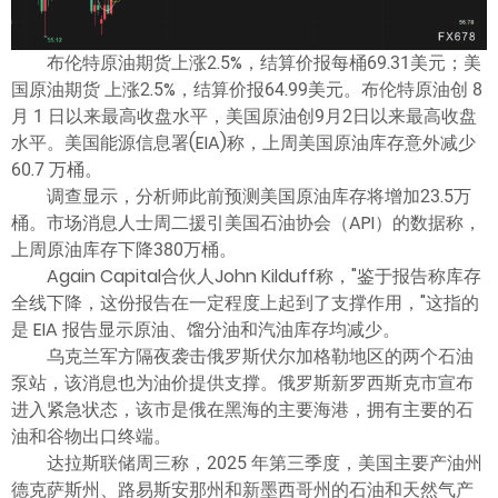
布伦特原油期货上涨2.5%，结算价报每桶69.31美元；美
国原油期货 上涨2.5%，结算价报64.99美元。布伦特原油创 8
月 1 日以来最高收盘水平，美国原油创9月2日以来最高收盘
水平。美国能源信息署(EIA)称，上周美国原油库存意外减少
60.7 万桶。
调查显示，分析师此前预测美国原油库存将增加23.5万
桶。市场消息人士周二援引美国石油协会（API）的数据称，
上周原油库存下降380万桶。
Again Capital合伙人John Kilduff称，"鉴于报告称库存
全线下降，这份报告在一定程度上起到了支撑作用，"这指的
是 EIA 报告显示原油、馏分油和汽油库存均减少。
乌克兰军方隔夜袭击俄罗斯伏尔加格勒地区的两个石油
泵站，该消息也为油价提供支撑。俄罗斯新罗西斯克市宣布
进入紧急状态，该市是俄在黑海的主要海港，拥有主要的石
油和谷物出口终端。
达拉斯联储周三称，2025 年第三季度，美国主要产油州
德克萨斯州、路易斯安那州和新墨西哥州的石油和天然气产