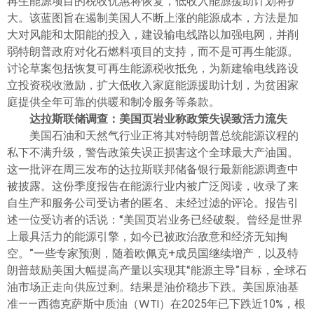
再生能源项目的税收优惠将恢复，低收入能源援助计划将扩
大。该蓝图旨在遏制美国人不断上涨的能源成本，方法是加
大对风能和太阳能的投入，建设输电线路以加强电网，并削
弱特朗普政府对化石燃料项目的支持，而不是可再生能源。
讨论草案包括恢复可再生能源税收抵免，为新建输电线路设
立投资税收激励，扩大低收入家庭能源援助计划，为贫困家
庭提供全年可靠的供暖和制冷服务等条款。
达拉斯联储调查：美国页岩业称政策失误致活力流失
美国石油和天然气行业正将其对特朗普总统能源议程的
私下不满升级，警告政策失误正损害这个全球最大产油国。
这一批评在周三发布的达拉斯联邦储备银行最新能源调查中
被披露。这份季度报告在能源行业内被广泛阅读，收录了来
自生产和服务公司受访者的匿名、未经过滤的评论。报告引
述一位受访者的话说：“美国页岩业务已经破裂。曾经是世界
上最具活力的能源引擎，如今已被政治敌意和经济无知掏
空。”一些专家预测，随着欧佩克+成员国继续增产，以及特
朗普鼓励美国大幅提高产量以实现其“能源主导”目标，全球石
油市场正走向供应过剩。结果是油价稳步下跌。美国原油基
准——西德克萨斯中质油（WTI）在2025年已下跌近10%，根