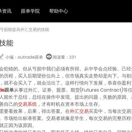
单资讯
跟单学院
帮助中心
 亏损能提高外汇交易的技能
技能
小编：outrade跟单
阅读量：
231
会犯错的。但从亏损中我们必须有所得。从中学会点经验。己经失
的历程，买入后期望价位向上，但市场真实走势却是向下。与初
，就不会买入了，就会沽出了。这样行情向下发展，恭喜你盈利
de
跟单
从事过外汇、证券、股票、期货(Futures Contrac
人能长于总结，总结在操作中发现、提出的问题，失败的原因、
善自己的
交易系统
，才有时机在资本市场上生存。
需要看效果，后果，得出答案。在
外汇交易
买卖中，当每次交易
。市场给出标准答案。交易者就像是学生，每次交易的完整历程
就正因为该原因。