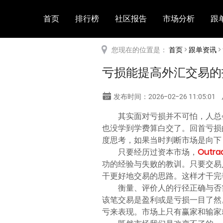
首页
排行榜
社区报告
市场分析
跟
您现在的位置是：
首页
>
跟单资讯
>
亏损能提高外汇交易的
发布时间：2026-02-26 11:05:01
其实面对亏损并不可怕，人总
也没学到学费算白交了。回首亏损
度思考，如果当时判断市场是向下
只要经历过资本市场，
Outra
功的经验与失败的教训。只要交易
干更好地交易的思路。这样才干完
衡量、评价人的行径正确与否
该笔交易是盈利或是亏损一目了然
亏来表现。市场上只有赢家和输家