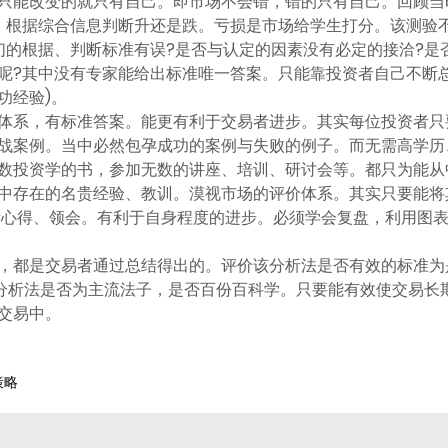
只能改变的就只有自己。即市场不会错，错的只有自己。回顾当
，根据综合信息判断升还是跌。亏损是市场给学生打分。该测验
们的根据、判断标准有误?是否与认定的因素没有必定的接洽?是
呢?其中没有专家能给出标准唯一答案。只能靠投资者自己不断总
功经验)。
体系，有标准答案。能更有利于交易者进步。其实每位投资者只
战案例。当中必然包孕成功的案例与失败的例子。而无需高学历
数投资学的书，参加无数的讲座、培训、研讨会等。都只为能从
中存在的名贵经验、教训。漠视市场的评价体系。其实只要能将
所心得、领会。有利于自身程度的进步。必须学会复盘，利用图
，都是交易者通过总结得出的。评价该分析法是否有效的标准为
介意分析法是否为主流法子，是否百份百科学。只要能有效使交易
交易中。
策略