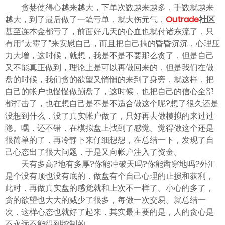
ไทย
贪婪使得心越来越大，下单次数越来越多，手数就越来
越大，到了最后做了一笔亏单，就大伤元气，
Outrade
社区
甚至连本金都亏了，前面好几天的心血也就付诸东流了，只
有用“太霉了”来安慰自己，而且把自己搞的昏昏沉沉，心理压
力大增，这时候，就想，我是不是不要那么贪了，但是自己
又不能真正做到，理论上是可以再做回来的，但是我们在做
盘的时候，我们贪的欲望又悄悄的来到了身旁，就这样，把
自己的帐户也慢慢做蹦盘了，这时候，也把自己的信心全部
都打击了，也在想自己是不是不适合做这个呢?想了很久还是
没想到什么，没了真实帐户做了，只好再去做模拟的来过过
隐。嘿，还不错，在模拟盘上找到了感觉。觉得做这个还是
很简单的了，再冷静下来仔细想想，在总结一下，发现了自
己心态出了很大问题，于是又向帐户注入了资金。
天有多高?地有多厚?你能冲破天吗?你能凿穿地吗?外汇
是个没有顶也没有底的，做盘有个自己心理的止损和获利，
此时，再做真实盘的感觉就和上次不一样了。小心的多了，
贪的欲望也大大的减少了很多，每做一次交易。就总结一
次，这样心态也就好了起来，其实最主要的是，人的贪心是
不永远不能得到控制的。