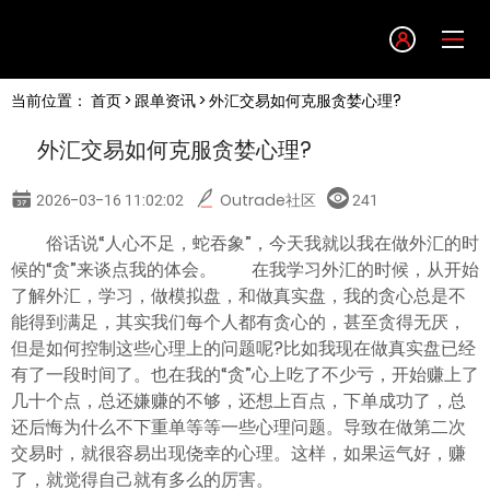
Language
当前位置：
首页
>
跟单资讯
> 外汇交易如何克服贪婪心理?
English
外汇交易如何克服贪婪心理?
简体中文
2026-03-16 11:02:02
Outrade社区
241
繁體中文
俗话说“人心不足，蛇吞象”，今天我就以我在做外汇的时
候的“贪”来谈点我的体会。 在我学习外汇的时候，从开始
了解外汇，学习，做模拟盘，和做真实盘，我的贪心总是不
한글
能得到满足，其实我们每个人都有贪心的，甚至贪得无厌，
但是如何控制这些心理上的问题呢?比如我现在做真实盘已经
日本語
有了一段时间了。也在我的“贪”心上吃了不少亏，开始赚上了
几十个点，总还嫌赚的不够，还想上百点，下单成功了，总
还后悔为什么不下重单等等一些心理问题。导致在做第二次
Tiếng việt
交易时，就很容易出现侥幸的心理。这样，如果运气好，赚
了，就觉得自己就有多么的厉害。